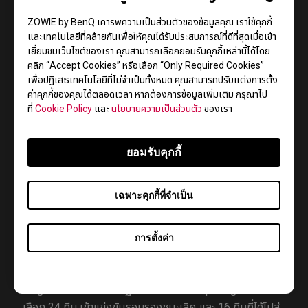
ถึง 240Hz ที่จะทำให้เล่นเกมได้อย่างไหลลื่นแล้วยังมี
ZOWIE by BenQ เคารพความเป็นส่วนตัวของข้อมูลคุณ เราใช้คุกกี้
เทคโนโลยี DyAc ที่จะนำเสนอภาพเคลื่อนไหวได้อย่างชัดเจน
และเทคโนโลยีที่คล้ายกันเพื่อให้คุณได้รับประสบการณ์ที่ดีที่สุดเมื่อเข้า
และยังมีอีกสองคุณลักษณะสำคัญที่ได้รับความนิยมที่สุดจาก
เยี่ยมชมเว็บไซต์ของเรา คุณสามารถเลือกยอมรับคุกกี้เหล่านี้ได้โดย
บรรดาผู้เล่น PUBG ซึ่งก็คือ Black eQualizer และ Color
คลิก “Accept Cookies” หรือเลือก “Only Required Cookies”
Vibrance ที่สามารถช่วยเพิ่มประสิทธิภาพในการเล่นเกม
เพื่อปฏิเสธเทคโนโลยีที่ไม่จำเป็นทั้งหมด คุณสามารถปรับแต่งการตั้ง
ค่าคุกกี้ของคุณได้ตลอดเวลา หากต้องการข้อมูลเพิ่มเติม กรุณาไป
PUBG ให้ยอดเยี่ยมยิ่งขึ้น โดยเพิ่มความชัดเจนในการมองเห็น
ที่
Cookie Policy
และ
นโยบายความเป็นส่วนตัว
ของเรา
ให้ผู้เล่นจะสามารถมองเห็นศัตรูได้ง่ายยิ่งขึ้น และสามารถปรับ
การตั้งค่าได้ตามความต้องการ
ยอมรับคุกกี้
การแข่งขันนี้ได้จัดขึ้นในช่วงสุดสัปดาห์ เริ่มจากการแข่งขัน
Group Stage (8 – 10 พฤศจิกายน) และการแข่งขันรอบรอง
ชนะเลิศ (15 – 17 พฤศจิกายน) ที่ OGN Super Arena แมน
เฉพาะคุกกี้ที่จำเป็น
ฮัตตันบีช, แคลิฟอร์เนีย ทีม PUBG ที่ทำได้ดีที่สุดจะแข่งขันใน
รอบปิดฤดูกาล การแข่งรอบชิงแชมป์ชนะเลิศ (23 – 24
การตั้งค่า
พฤศจิกายน) ที่ Oakland Arena โอ๊กแลนด์, แคลิฟอร์เนีย
โดย 32 ทีมที่ได้รับคัดเลือกจากการแข่งขัน PUBG Esports
leagues ทั่วโลกจะปรากฏตัวบน PGC Group Stage เพื่อคัด
เลือก 24 ทีม เข้าแข่งขันรอบรองชนะเลิศ และ 16 ทีมที่ได้ไปสู่