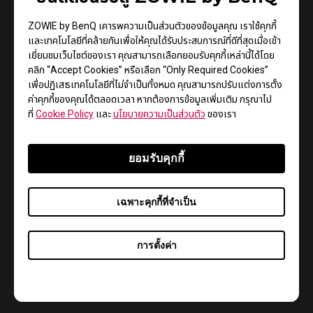
นักกีฬาและนักเกมมิ่งได้มาใช้เป็นสถานที่ฝึกซ้อมก่อนการ
ZOWIE by BenQ เคารพความเป็นส่วนตัวของข้อมูลคุณ เราใช้คุกกี้
แข่งขัน และทางเบ็นคิวเองได้มีการสนับสนุนการแข่งขันกีฬา
และเทคโนโลยีที่คล้ายกันเพื่อให้คุณได้รับประสบการณ์ที่ดีที่สุดเมื่อเข้า
อีสปอร์ตร่วมกับพันธมิตร อาทิ FPS Thailand เพื่อเฟ้นหา
เยี่ยมชมเว็บไซต์ของเรา คุณสามารถเลือกยอมรับคุกกี้เหล่านี้ได้โดย
ตัวแทนประเทศไทยร่วมการแข่งขันระดับเอเชีย Asia
คลิก “Accept Cookies” หรือเลือก “Only Required Cookies”
Extreamland CS:GO ในแต่ละปีด้วยเช่นเดียวกัน รวมทั้งยังมี
เพื่อปฏิเสธเทคโนโลยีที่ไม่จำเป็นทั้งหมด คุณสามารถปรับแต่งการตั้ง
การจัดแข่งเกม PUBG ในระดับจังหวัดโดยใช้พื้นที่ของร้านเน็ต
ค่าคุกกี้ของคุณได้ตลอดเวลา หากต้องการข้อมูลเพิ่มเติม กรุณาไป
คาเฟ่เป็นพื้นที่ในการแข่งขัน โดยแผนการตลาดนี้เราจะเริ่ม
ที่
Cookie Policy
และ
นโยบายความเป็นส่วนตัว
ของเรา
ขยายไปที่หัวเมืองใหญ่ อาทิ เชียงใหม่ สุราษฎร์ธานี กรุงเทพฯ
และปริมณฑล เพื่อถือว่าเป็นการสร้างสีสันให้กับโปรเพลย์เยอร์
ยอมรับคุกกี้
และมือสมัครเล่นอีกด้วย” นายวัชรพงษ์กล่าวทิ้งท้าย
กลยุทธ์สร้างความสัมพันธ์กับร้านอินเตอร์เน็ตคาเฟ่นี้ ส่งเสริม
เฉพาะคุกกี้ที่จำเป็น
ให้กลุ่มผลิตภัณฑ์อุปกรณ์เกมมิ่งภายใต้แบรนด์ Zowie ขยาย
กว้างมากขึ้น ตลอดจนเป็นที่รู้จัก และล่าสุดทางเบ็นคิวได้จับมือ
การตั้งค่า
กับร้าน G-Speed Living Plus เพื่อตอบโจทย์ร้าน
อินเตอร์เน็ตคาเฟ่ พร้อมรองรับนักกีฬาอีสปอร์ตและนักเกม
มิ่ง