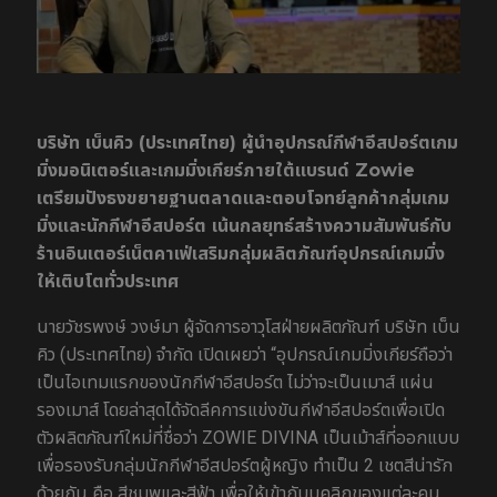
บริษัท เบ็นคิว (ประเทศไทย) ผู้นำอุปกรณ์กีฬาอีสปอร์ตเกม
มิ่งมอนิเตอร์และเกมมิ่งเกียร์ภายใต้แบรนด์ Zowie
เตรียมปังธงขยายฐานตลาดและตอบโจทย์ลูกค้ากลุ่มเกม
มิ่งและนักกีฬาอีสปอร์ต เน้นกลยุทธ์สร้างความสัมพันธ์กับ
ร้านอินเตอร์เน็ตคาเฟ่เสริมกลุ่มผลิตภัณฑ์อุปกรณ์เกมมิ่ง
ให้เติบโตทั่วประเทศ
นายวัชรพงษ์ วงษ์มา ผู้จัดการอาวุโสฝ่ายผลิตภัณฑ์ บริษัท เบ็น
คิว (ประเทศไทย) จำกัด เปิดเผยว่า “อุปกรณ์เกมมิ่งเกียร์ถือว่า
เป็นไอเทมแรกของนักกีฬาอีสปอร์ต ไม่ว่าจะเป็นเมาส์ แผ่น
รองเมาส์ โดยล่าสุดได้จัดลีคการแข่งขันกีฬาอีสปอร์ตเพื่อเปิด
ตัวผลิตภัณฑ์ใหม่ที่ชื่อว่า ZOWIE DIVINA เป็นเม้าส์ที่ออกแบบ
เพื่อรองรับกลุ่มนักกีฬาอีสปอร์ตผู้หญิง ทำเป็น 2 เชตสีน่ารัก
ด้วยกัน คือ สีชมพูและสีฟ้า เพื่อให้เข้ากับบุคลิกของแต่ละคน