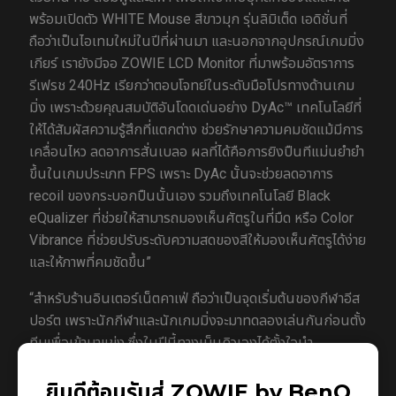
พร้อมเปิดตัว WHITE Mouse สีขาวมุก รุ่นลิมิเต็ด เอดิชั่นที่
ถือว่าเป็นไอเทมใหม่ในปีที่ผ่านมา และนอกจากอุปกรณ์เกมมิ่ง
เกียร์ เรายังมีจอ ZOWIE LCD Monitor ที่มาพร้อมอัตราการ
รีเฟรช 240Hz เรียกว่าตอบโจทย์ในระดับมือโปรทางด้านเกม
มิ่ง เพราะด้วยคุณสมบัติอันโดดเด่นอย่าง DyAc™ เทคโนโลยีที่
ให้ได้สัมผัสความรู้สึกที่แตกต่าง ช่วยรักษาความคมชัดแม้มีการ
เคลื่อนไหว ลดอาการสั่นเบลอ ผลที่ได้คือการยิงปืนทีแม่นยำยำ
ขึ้นในเกมประเภท FPS เพราะ DyAc นั้นจะช่วยลดอาการ
recoil ของกระบอกปืนนั้นเอง รวมถึงเทคโนโลยี Black
eQualizer ที่ช่วยให้สามารถมองเห็นศัตรูในที่มืด หรือ Color
Vibrance ที่ช่วยปรับระดับความสดของสีให้มองเห็นศัตรูได้ง่าย
และให้ภาพที่คมชัดขึ้น”
“สำหรับร้านอินเตอร์เน็ตคาเฟ่ ถือว่าเป็นจุดเริ่มต้นของกีฬาอีส
ปอร์ต เพราะนักกีฬาและนักเกมมิ่งจะมาทดลองเล่นกันก่อนตั้ง
ทีมเพื่อเข้ามาแข่ง ซึ่งในปีนี้ทางเบ็นคิวเองได้ตั้งใจนำ
เทคโนโลยีและอุปกรณ์เกมมิ่งเข้ามาตอบโจทย์ร้านอินเตอร์เน็ต
คาเฟ่โดยเปิดตัวผลิตภัณฑ์จอมอนิเตอร์ ZOWIE ให้กลุ่ม
ยินดีต้อนรับสู่ ZOWIE by BenQ