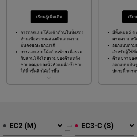
การออกแบบแบบสมมาตร
ด้านข้างโค้งมน เคลื่อนไหวคล่อง
เรียนรู้เพิ่มเติม
เรียนร
ตัว
การออกแบบโค้งเข้าด้านในทั้งสอง
มีทั้งหมด 3 
ด้านเพื่อความคล่องตัวและความ
ตามความถนั
มั่นคงขณะยกเมาส์
ออกแบบตามห
การออกแบบโค้งด้านซ้าย เมื่อรวม
สำหรับผู้ใช้ท
กับส่วนโค้งโดยรวมของด้านหลัง
ด้านขวาของเ
ช่วยลดมุมของนิ้วหัวแม่มือ ซึ่งช่วย
ออกแบบเป็นร
ให้นิ้วชี้คลิกได้เร็วขึ้น
ปลายนิ้วสามา
การออกแบบโค้งด้านขวาช่วยให้
พอดี เพื่อการ
วางนิ้วนางได้สะดวก ซึ่งส่งเสริม
สะดุด
การออกแรงที่สมดุลบนทั้งสองข้าง
ของมือ และช่วยให้มีเสถียรภาพที่ดี
ขึ้นในระหว่างการเคลื่อนไหวของ
เมาส์
EC2 (M)
EC3-C (S)