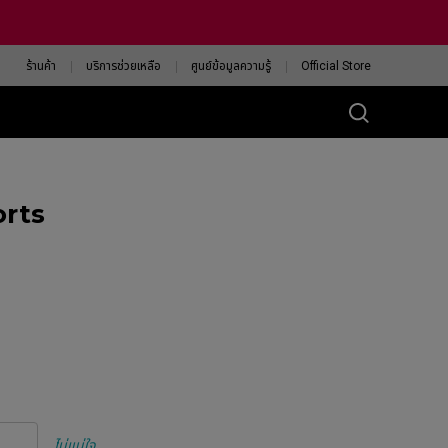
ร้านค้า
บริการช่วยเหลือ
ศูนย์ข้อมูลความรู้
Official Store
ส์ ZA
orts
eless 4K
13-DW
eless 4K Limited
tion
13-DW White
ision
ค้นหาเมาส์ ZOWIE ที่ใช่
สำหรับคุณ
ไม่แน่ใจ