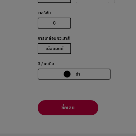
เวอร์ชัน
C
การเคลือบผิวเมาส์
เนื้อแมตต์
สี / เคเบิล
ดำ
ซื้อเลย