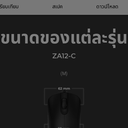
รียบเทียบ
สเปค
ดาวน์โหลด
ขนาดของแต่ละรุ่น
ZA12-C
(M)