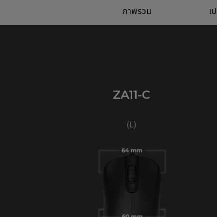
ภาพรวม
เป
ZA11-C
(L)