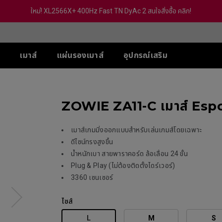
ใหม่! XL2566X+ 400Hz Fast TN DyAc 2 สนใจสั่งซื้อ คลิก!
์
เมาส์
แผ่นรองเมาส์
อุปกรณ์เสริม
-SE
ส์ XL-X สำหรับ 5 VS
ส์ U
ซีรีส์ TR
ACCESSORY
ซีรีส์ S
ซีรีส์ FK
ซีรี
PS
ZOWIE ZA11-C เมาส์ Esp
 (Deep Blue)
G-TR
S Switch (XS250)
eless
Wireless 4K
Wireless 4K
Wir
 Hz / 540 Hz
 (Rouge)
H-TR
S2-DW
FK2-DW
ZA
Hz / 360 Hz
 (BI)
เมาส์เกมมิ่งออกแบบสำหรับเล่นเกมส์โดยเฉพาะ
eless 4K
Wireless 4K Limited
Wireless 4K Limited
Wir
 / 240 Hz
(Gris)
ดีไซน์ทรงสูงขึ้น
Edition
Edition
Edi
-DW
Hz (With out
(BI) II
น้ำหนักเบา สายพาราคอร์ด ล้อเลื่อน 24 ขั้น
S2-DW White Version
FK2-DW White Verision
ZA
c2)
Ver
 (Rounge) II
eless 4K Limited
Plug & Play (ไม่ต้องติดตั้งไดร์เวอร์)
tion
 (Rounge) II
3360 เซนเซอร์
DW White Version
-BLUE II
-BLUE II
ไซส์
L
M
S