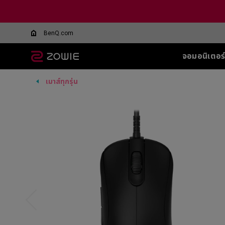
BenQ.com
จอมอนิเตอร
เมาส์ทุกรุ่น
จอมอนิเตอร์ทุกรุ่น
เมาส์ทุกรุ่น
แผ่นรองเมาส์ทุกรุ่น
อุปกรณ์เสริมสำหรับจอ
ซีรีส์ XL-Q สำหรับ
ซีรีส์ EC
ซีรีส์ T-FX
SHIELD-FOR XL
ซีรีส์ SR
ซีรีส์ SR
ซีรี
ซีรี
ทุกรุ่น
DyAc คืออะไร
BATTLE ROYALE
SERIES
5 F
G-TFX (L)
G-SR (L)
G-SR-SE
Wireless
Wir
XL Setting to Share™
360Hz
600
P-TFX (S)
P-SR (S)
G-SR-SE
EC1-CW (L)
U2
360hz 27 นิ้ว
400
G - SR ii
G-SR-SE
EC2-CW (M)
Wir
280
G-SR III
G-SR-SE 
EC3-CW (S)
U2
280
H-SR III
G-SR-SE-
DyA
Wireless 4K
H-TR
G-SR-SE
Wir
EC1-DW (L)
Edi
H-SR-SE
EC2-DW (M)
U2-
G-SR-SE
EC3-DW (S)
H-SR-SE
Wireless 4K Limited
Edition