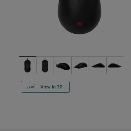
EC1-DW White Edition
(L)
EC2-DW White Edition
(M)
EC3-DW White Edition
(S)