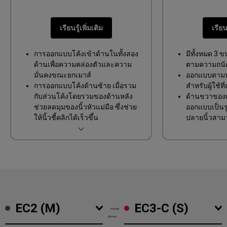
การออกแบบแบบสมมาตร
ด้านข้างโค้งมน เคลื่อนไหวคล่อง
เรียนรู้เพิ่มเติม
เรียนร
ตัว
การออกแบบโค้งเข้าด้านในทั้งสอง
มีทั้งหมด 3 
ด้านเพื่อความคล่องตัวและความ
ตามความถนั
มั่นคงขณะยกเมาส์
ออกแบบตามห
การออกแบบโค้งด้านซ้าย เมื่อรวม
สำหรับผู้ใช้ท
กับส่วนโค้งโดยรวมของด้านหลัง
ด้านขวาของเ
ช่วยลดมุมของนิ้วหัวแม่มือ ซึ่งช่วย
ออกแบบเป็นร
ให้นิ้วชี้คลิกได้เร็วขึ้น
ปลายนิ้วสามา
การออกแบบโค้งด้านขวาช่วยให้
พอดี เพื่อการ
วางนิ้วนางได้สะดวก ซึ่งส่งเสริม
สะดุด
การออกแรงที่สมดุลบนทั้งสองข้าง
ของมือ และช่วยให้มีเสถียรภาพที่ดี
ขึ้นในระหว่างการเคลื่อนไหวของ
เมาส์
EC2 (M)
EC3-C (S)