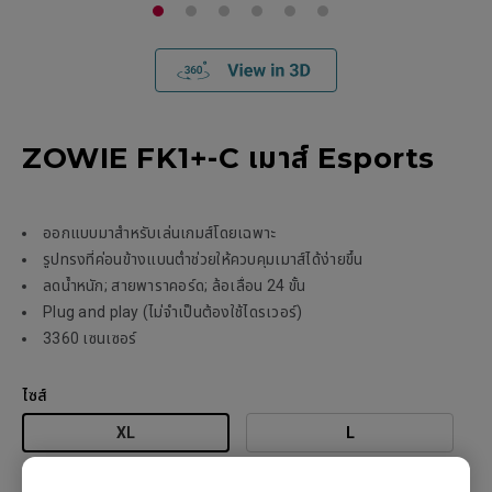
ZOWIE FK1+-C เมาส์ Esports
ออกแบบมาสำหรับเล่นเกมส์โดยเฉพาะ
รูปทรงที่ค่อนข้างแบนต่ำช่วยให้ควบคุมเมาส์ได้ง่ายขึ้น
ลดน้ำหนัก; สายพาราคอร์ด; ล้อเลื่อน 24 ขั้น
Plug and play (ไม่จำเป็นต้องใช้ไดรเวอร์)
3360 เซนเซอร์
ไซส์
XL
L