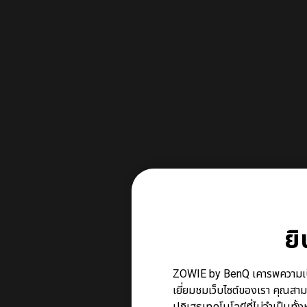
ย
ZOWIE by BenQ เคารพความเป็นส่ว
เยี่ยมชมเว็บไซต์ของเรา คุณสาม
ปฏิเสธเทคโนโลยีที่ไม่จำเป็นทั