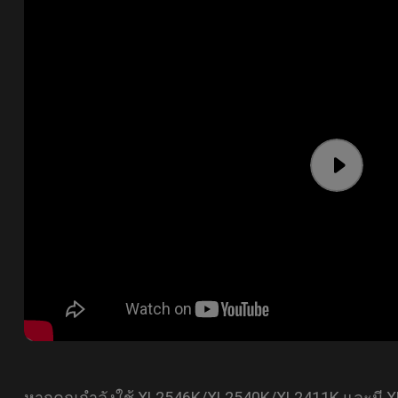
หากคุณกำลังใช้ XL2546K/XL2540K/XL2411K และมี XL