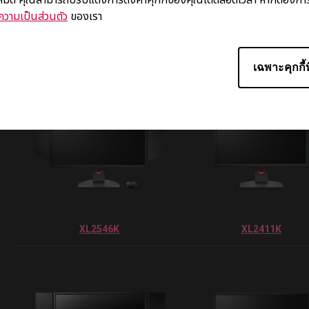
Compatible Monitors
วามเป็นส่วนตัว
ของเรา
เฉพาะคุกกี้ท
XL2546K
XL2411K