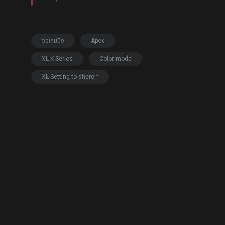
EC1-DW White Edition
(L)
EC2-DW White Edition
(M)
จอเกมมิ่ง
Apex
EC3-DW White Edition
(S)
XL-K Series
Color mode
XL Setting to share™