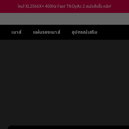
ใหม่! XL2566X+ 400Hz Fast TN DyAc 2 สนใจสั่งซื้อ คลิก!
์
เมาส์
แผ่นรองเมาส์
อุปกรณ์เสริม
-SE
ส์ XL-X สำหรับ 5 VS
ส์ U
ซีรีส์ TR
ACCESSORY
ซีรีส์ S
ซีรีส์ FK
ซีรี
PS
 (Deep Blue)
G-TR
S Switch (XS250)
eless
Wireless 4K
Wireless 4K
Wir
 Hz / 540 Hz
 (Rouge)
H-TR
S2-DW
FK2-DW
ZA
Hz / 360 Hz
 (BI)
eless 4K
Wireless 4K Limited
Wireless 4K Limited
Wir
 / 240 Hz
(Gris)
Edition
Edition
Edi
-DW
Hz (With out
(BI) II
S2-DW White Version
FK2-DW White Verision
ZA
c2)
Ver
 (Rounge) II
eless 4K Limited
tion
 (Rounge) II
DW White Version
-BLUE II
-BLUE II