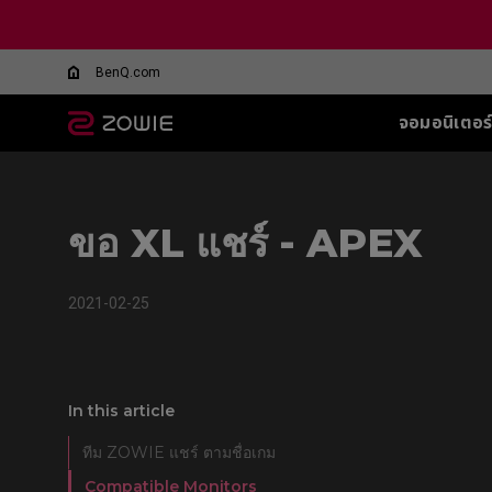
BenQ.com
จอมอนิเตอร
จอมอนิเตอร์ทุกรุ่น
เมาส์ทุกรุ่น
แผ่นรองเมาส์ทุกรุ่น
อุปกรณ์เสริมสำหรับจอ
ซีรีส์ XL-Q สำหรับ
ซีรีส์ EC
ซีรีส์ T-FX
SHIELD-FOR XL
ซีรีส์ SR
ซีรีส์ SR
ซีรี
ซีรี
ทุกรุ่น
DyAc คืออะไร
BATTLE ROYALE
SERIES
5 F
ขอ XL แชร์ - APEX
G-TFX (L)
G-SR (L)
G-SR-SE
Wireless
Wir
XL Setting to Share™
360Hz
600
P-TFX (S)
P-SR (S)
G-SR-SE
EC1-CW (L)
U2
360hz 27 นิ้ว
400
G - SR ii
G-SR-SE
EC2-CW (M)
Wir
2021-02-25
280
G-SR III
G-SR-SE 
EC3-CW (S)
U2
280
H-SR III
G-SR-SE-
DyA
Wireless 4K
H-TR
G-SR-SE
Wir
EC1-DW (L)
Edi
H-SR-SE
EC2-DW (M)
U2-
In this article
G-SR-SE
EC3-DW (S)
H-SR-SE
ทีม ZOWIE แชร์ ตามชื่อเกม
Wireless 4K Limited
Edition
Compatible Monitors