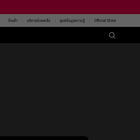
ร้านค้า
บริการช่วยเหลือ
ศูนย์ข้อมูลความรู้
Official Store
ส์ ZA
eless 4K
13-DW
eless 4K Limited
tion
13-DW White
ision
ค้นหาเมาส์ ZOWIE ที่ใช่
สำหรับคุณ