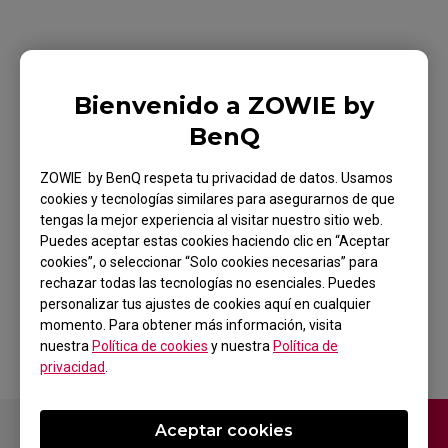
Bienvenido a ZOWIE by
BenQ
Monitor Gaming
ZOWIE XL2411K
ZOWIE by BenQ respeta tu privacidad de datos. Usamos
cookies y tecnologías similares para asegurarnos de que
144Hz DyAc de 24"
tengas la mejor experiencia al visitar nuestro sitio web.
Puedes aceptar estas cookies haciendo clic en “Aceptar
para Esports
cookies”, o seleccionar “Solo cookies necesarias” para
rechazar todas las tecnologías no esenciales. Puedes
personalizar tus ajustes de cookies aquí en cualquier
Volver al producto
momento. Para obtener más información, visita
nuestra
Política de cookies
y nuestra
Política de
privacidad
.
Contáctanos
Aceptar cookies