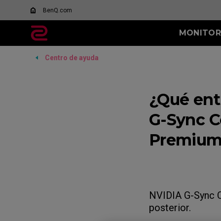
BenQ.com
MONITOR
Centro de ayuda
TODOS LOS
SERIE XL-K
SERIE X
MONITORES
Qué es DyAc?
144Hz (XL2411K)
600Hz (
XL Setting to Share™
¿Qué ent
400Hz (
28
G-Sync C
28
Premium
NVIDIA G-Sync Co
posterior.