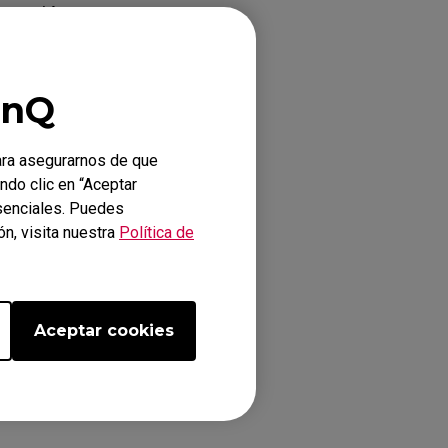
 versión
emium / G-
enQ
ara asegurarnos de que
ndo clic en “Aceptar
esenciales. Puedes
n, visita nuestra
Política de
Aceptar cookies