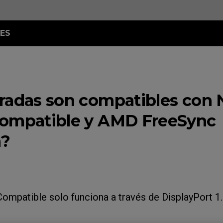
ES
L-X
XL2586X+)
radas son compatibles con
XL2566X+)
0Hz (XL2546X+)
ompatible y AMD FreeSync
0Hz (XL2540X+)
?
mpatible solo funciona a través de DisplayPort 1.