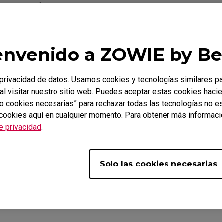
emium funciona con HDMI 2.0 y DisplayPort 1.2 o
n sobre
Variable Refresh Rate (FreeSync Pr
envenido a ZOWIE by B
ble / Adaptive-Sync)
rivacidad de datos. Usamos cookies y tecnologías similares p
al visitar nuestro sitio web. Puedes aceptar estas cookies hacie
plicables
lo cookies necesarias” para rechazar todas las tecnologías no 
 cookies aquí en cualquier momento. Para obtener más informació
 XL2546X+ (24.1"), XL2566X+ (24.1"), XL2586X+ (24.1")
de privacidad
.
Solo las cookies necesarias
l?
Sí
No