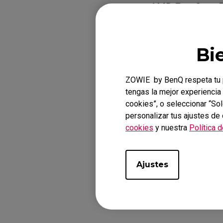
AMD FreeSync Pr
posterior.
Más informació
Bi
Sync Compati
ZOWIE by BenQ respeta tu p
tengas la mejor experiencia 
Modelos a
cookies”, o seleccionar “So
personalizar tus ajustes de
XL2540X+ (24.1"),
cookies
y nuestra
Política 
Ajustes
¿Te ha sido úti