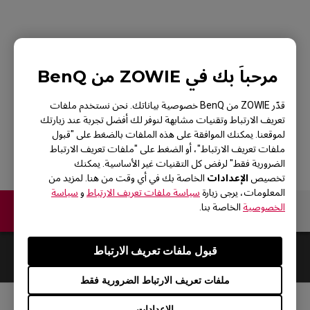
ZOWIE S2 Gaming
مرحباً بك في ZOWIE من BenQ
Mouse for Esports -
White Edition
قدّر ZOWIE من BenQ خصوصية بياناتك. نحن نستخدم ملفات
تعريف الارتباط وتقنيات مشابهة لنوفر لك أفضل تجربة عند زيارتك
لموقعنا. يمكنك الموافقة على هذه الملفات بالضغط على "قبول
ملفات تعريف الارتباط"، أو الضغط على "ملفات تعريف الارتباط
الضرورية فقط" لرفض كل التقنيات غير الأساسية. يمكنك
الإعدادات
تخصيص
الخاصة بك في أي وقت من هنا. لمزيد من
المعلومات، يرجى زيارة
سياسة ملفات تعريف الارتباط
و
سياسة
الخصوصية
الخاصة بنا.
اتصل بنا
قبول ملفات تعريف الارتباط
Default
0
Results
ملفات تعريف الارتباط الضرورية فقط
الإعدادات