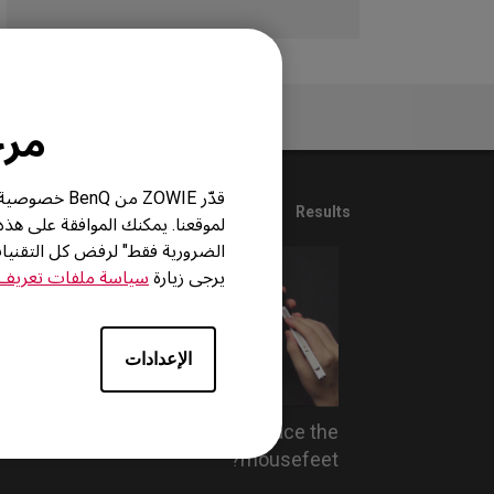
لأسئلة الأكثر شيوعاً
مرحباً
قدّر ZOWIE 
1
Results
لموقعنا. يمكنك الموافقة على هذ
الضرورية فقط" لرفض كل التقني
يرجى زيارة
سياسة ملفات تعريف ا
الإعدادات
How do you replace the
mousefeet?