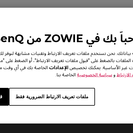
الفيديو
تنزيل
 بك في ZOWIE من BenQ
من BenQ خصوصية بياناتك. نحن نستخدم ملفات تعريف الارتباط وتقنيات مشابهة لنوف
ه الملفات بالضغط على "قبول ملفات تعريف الارتباط"، أو الضغط على "م
ات غير الأساسية. يمكنك تخصيص
الإعدادات
الخاصة بك في أي وقت من 
لارتباط
و
سياسة الخصوصية
الخاصة بنا.
ملفات تعريف الارتباط الضرورية فقط
قب