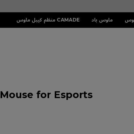
وس
ماوس باد
CAMADE منظم كيبل ماوس
سلسلة S
ملحق
دريع
S1-C (M)
SKATEZ
تش
S2-C (S)
Mouse for Esports