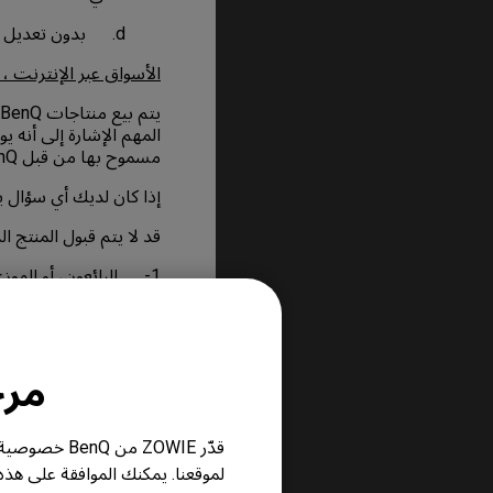
d. بدون تعديل أو تشوهات أو أجزاء مفقودة.
الأسواق عبر الإنترنت ، ا
مسموح بها من قبل BenQ .
إذا كان لديك أي سؤال يتعلق بمنتج
قد لا يتم قبول المنتج 
1- البائعون، أو الموزعون غير المعتمدين لدي BenQ، أو الأجهزة التي تم شراؤها من خلال المتاجر الإلكترونية.
2- الأجهزة المستعملة، 
أوعميل أخر غير العميل ا
فترة الضمان
مرحباً
يسري الضمان بداية من ت
قدّر ZOWIE 
قد يجزأ المنتج حسب ال
لموقعنا. يمكنك الموافقة على هذ
وملحق على فترة ضمان 