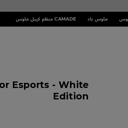
وس
ماوس باد
CAMADE منظم كيبل ماوس
سلسلة S
ملحق
دريع
S1-C (M)
SKATEZ
تش
S2-C (S)
or Esports - White
Edition