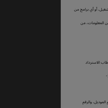
شغيل، أو أي برامج من
ة إذا اعتبر المنتج خارج الضمان (OOW)، للمزيد من المعلومات، من
طاب الاسترداد
طابق للمنتج، ورقم الموديل، والرقم