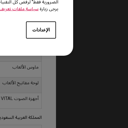
الضرورية فقط" لرفض كل التقني
يرجى زيارة
سياسة ملفات تعريف ا
للحصول على الأسئلة الش
الإمارات العربيىة المتح
الإعدادات
موديل / نوع الجهاز
شاشات الألعاب
ماوس الألعاب
لوحة مفاتيح الألعاب
أجهزة الصوت VITAL
المملكة العربية السعودي