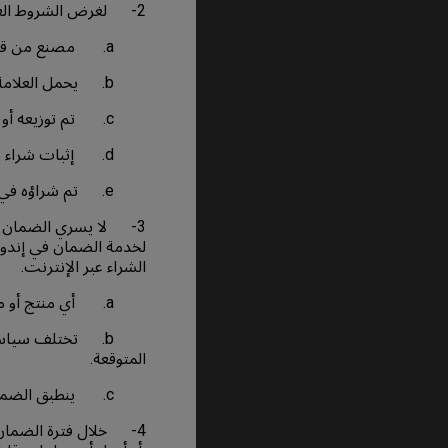
2- لغرض الشروط العامة وحالات الضمان، المنتج هو جهاز عرض، شاشة عرض، أو شاشات العرض الكبيرة ويكون:-
a. مصنع من قبل أو من خلال BenQ.
b. يحمل العلامة التجارية المسجلة أو الشعار المملوك لـ BenQ أو BENQ.
c. تم توزيعه أو بيعه بواسطة مُوزع أو بائع معتمد لـ BenQ.
d. إثبات شراء ساري المفعول.
e. تم شراؤه في الإمارات العربية المتحدة.
3- لا يسري الضمان ال
لخدمة الضمان في إندون
الشراء عبر الإنترنت.
a. أي منتج أو ملحقات من جهة أخري ولا تفي بالتعريف كمنتج BenQغير مؤهل للحصول على الضمان.
b. تختلف سياسة 
المتوقعة.
c. ينطبق الضمان فقط على العميل الأول للمنتج.