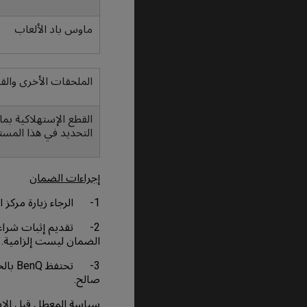
ماوس باد الألعاب
الملحقات الأخرى والق
التحديد في هذا المست
إجراءات الضمان
1- الرجاء زيارة مركز الخدمة المعتمد من BenQ أو BenQ ZOWIE
2- تقديم إثبات شراء 
الضمان ليست إلزامية.
3- ت
صالح.
سياسة المعطل قبل الإس