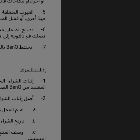
أو أجزاء أو منتاجات قاب
5- العيوب المتعلقة با
جهة أخري، أو فشل المنتج
فضلك قم بالتوجه إلى قس
7- تحتفظ BenQ بالحق في تغيير الشروط والأحكام في أي وقت دون إشعار مسبق..
إثبات الشراء:
1- إثبات الشراء، المع
المعتمد من BenQ الصادر عند شراء المنتج.
2- أصل إثبات الشراء، وتكون المعلومات المدونة واضحة، سهلة التحديد، ويحتوي علي ما يلي:-
a. اسم المحل، أو المتجر، أو الوكيل، أو البائع، أو الموزع المعتمد.
b. تاريخ الشراء، المعروف أيضًا بتاريخ الفاتورة أو تاريخ الإصدار.
التسلسلي.