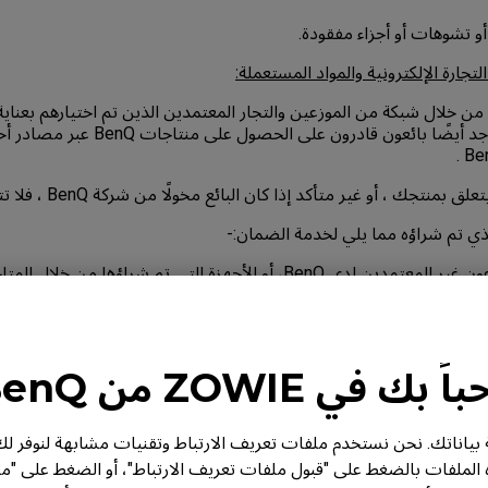
لتجارة الإلكترونية والمواد المستعملة:
المهم الإشارة إلى أنه يوجد أيضًا بائعون قادر
ك ، أو غير متأكد إذا كان البائع مخولًا من شركة BenQ ، فلا تتردد في الاتصال بنا.
الذي تم شراؤه مما يلي لخدمة الضمان:-
سواء تم شراؤها من المتاجر العادية أو من خلال المتاجر الإلكترونية، أو ا
لأول للجهاز.
 بك في ZOWIE من BenQ
اريخ المطبوع على إثبات الشراء من قبل العميل الأول.
من BenQ خصوصية بياناتك. نحن نستخدم ملفات تعريف الارتباط وتقنيات مشابهة لنوف
نوع والتشكيلة ويفصل إلى أجزاء رئيسية وملحقات، قد يحتوي كل منتج 
ه الملفات بالضغط على "قبول ملفات تعريف الارتباط"، أو الضغط على "م
وسياسة خاصة به.