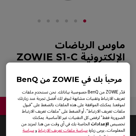
ماوس الرياضات
الإلكترونية ZOWIE S1-C
الرجوع إلى المنتجات
مرحباً بك في ZOWIE من BenQ
قدّر ZOWIE من BenQ خصوصية بياناتك. نحن نستخدم ملفات
تعريف الارتباط وتقنيات مشابهة لنوفر لك أفضل تجربة عند زيارتك
لموقعنا. يمكنك الموافقة على هذه الملفات بالضغط على "قبول
اتصل بنا
ملفات تعريف الارتباط"، أو الضغط على "ملفات تعريف الارتباط
الضرورية فقط" لرفض كل التقنيات غير الأساسية. يمكنك
الإعدادات
تخصيص
الخاصة بك في أي وقت من هنا. لمزيد من
Default
1
Results
المعلومات، يرجى زيارة
سياسة ملفات تعريف الارتباط
و
سياسة