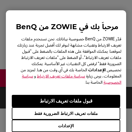
ZOWIE FK2-B WHITE
مرحباً بك في ZOWIE من BenQ
V2 Mouse For Esports
قدّر ZOWIE من BenQ خصوصية بياناتك. نحن نستخدم ملفات
تعريف الارتباط وتقنيات مشابهة لنوفر لك أفضل تجربة عند زيارتك
لموقعنا. يمكنك الموافقة على هذه الملفات بالضغط على "قبول
ملفات تعريف الارتباط"، أو الضغط على "ملفات تعريف الارتباط
الضرورية فقط" لرفض كل التقنيات غير الأساسية. يمكنك
الإعدادات
تخصيص
الخاصة بك في أي وقت من هنا. لمزيد من
المعلومات، يرجى زيارة
سياسة ملفات تعريف الارتباط
و
سياسة
اتصل بنا
الخصوصية
الخاصة بنا.
Default
0
Results
قبول ملفات تعريف الارتباط
ملفات تعريف الارتباط الضرورية فقط
مواقع التواصل الاجتماعي
الإعدادات