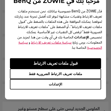
مرحباً بك في ZOWIE من BenQ
زر الماوس عالق وكأنه مضغوط طوال الوقت.
قدّر ZOWIE من BenQ خصوصية بياناتك. نحن نستخدم ملفات
تعريف الارتباط وتقنيات مشابهة لنوفر لك أفضل تجربة عند زيارتك
العجلة الدوارة فضفاضة وتصدر أصواتًا عند تحريك
لموقعنا. يمكنك الموافقة على هذه الملفات بالضغط على "قبول
الماوس بسرعة.
ملفات تعريف الارتباط"، أو الضغط على "ملفات تعريف الارتباط
الضرورية فقط" لرفض كل التقنيات غير الأساسية. يمكنك
الإعدادات
تخصيص
الخاصة بك في أي وقت من هنا. لمزيد من
المعلومات، يرجى زيارة
سياسة ملفات تعريف الارتباط
و
سياسة
لا يتعرف جهاز الكمبيوتر على فأرتي. الرسالة تقول "جهاز
الخصوصية
الخاصة بنا.
USB غير معروف".
قبول ملفات تعريف الارتباط
المؤشر عالق عند حافة الشاشة ولا يتحرك مرة أخرى إلى
منطقة الشاشة بدون فصل وإعادة توصيل مقبس USB.
ملفات تعريف الارتباط الضرورية فقط
الإعدادات
ماذا يجب أن أفعل إذا سقطت ألواح الماوس السفلية؟
الماوس الجديد ليس حتى على سطح مستوٍ وغير