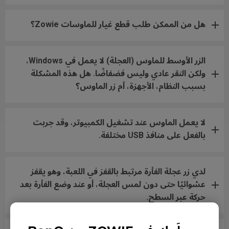
هل من الممكن طلب قطع غيار للماوسات Zowie؟
الزر الأوسط للماوس (العجلة) لا يعمل في Windows،
ولكن النقر عادي وليس فضفاضًا. هل هذه المشكلة
بسبب النظام، الأجهزة، أم زر الماوس؟
لا يعمل الماوس عند تشغيل الكمبيوتر، وقد جربت
بالفعل على منافذ USB مختلفة.
لدي زر عجلة الفأرة مرتبط بالقفز في اللعبة، وهو يقفز
عشوائيًا حتى دون لمس العجلة، أو عند وضع الفأرة بعد
حركة عبر السطح.