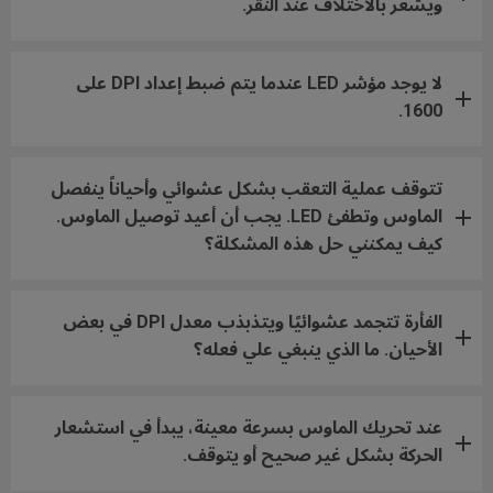
ويشعر بالأختلاف عند النقر.
لا يوجد مؤشر LED عندما يتم ضبط إعداد DPI على
1600.
تتوقف عملية التعقب بشكل عشوائي وأحياناً ينفصل
الماوس وتطفئ LED. يجب أن أعيد توصيل الماوس.
كيف يمكنني حل هذه المشكلة؟
الفأرة تتجمد عشوائيًا ويتذبذب معدل DPI في بعض
الأحيان. ما الذي ينبغي علي فعله؟
عند تحريك الماوس بسرعة معينة، يبدأ في استشعار
الحركة بشكل غير صحيح أو يتوقف.