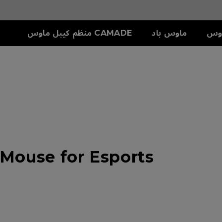
وس
ماوس باد
CAMADE منظم كيبل ماوس
سلسلة S
ملحق
دريع
S1-C (M)
SKATEZ
تش
S2-C (S)
Mouse for Esports