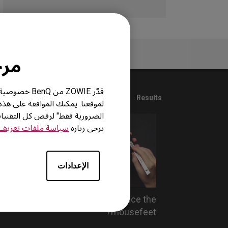
لأسئلة الأكثر شيوعاً
مرحباً
قدّر ZOWIE 
1
Results
لموقعنا. يمكنك الموافقة على هذ
الضرورية فقط" لرفض كل التقني
يرجى زيارة
سياسة ملفات تعريف ا
الإعدادات
How do you replace the
mousefeet?