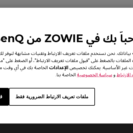
الفيديو
تنزيل
 بك في ZOWIE من BenQ
من BenQ خصوصية بياناتك. نحن نستخدم ملفات تعريف الارتباط وتقنيات مشابهة لنوف
ه الملفات بالضغط على "قبول ملفات تعريف الارتباط"، أو الضغط على "م
ات غير الأساسية. يمكنك تخصيص
الإعدادات
الخاصة بك في أي وقت من 
لارتباط
و
سياسة الخصوصية
الخاصة بنا.
ملفات تعريف الارتباط الضرورية فقط
قب