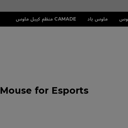
وس
ماوس باد
CAMADE منظم كيبل ماوس
سلسلة S
ملحق
دريع
S1-C (M)
SKATEZ
تش
S2-C (S)
ouse for Esports