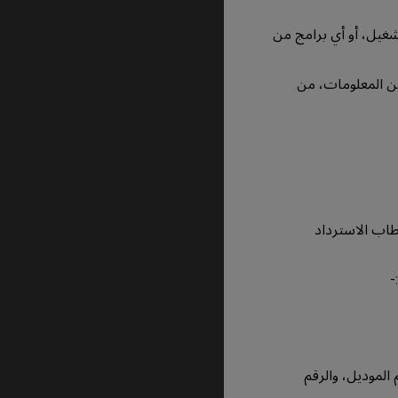
شغيل، أو أي برامج من
ة إذا اعتبر المنتج خارج الضمان (OOW)، للمزيد من المعلومات، من
طاب الاسترداد
طابق للمنتج، ورقم الموديل، والرقم