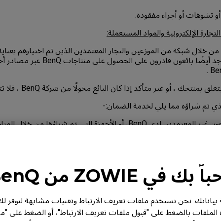
لتجارة الإلكترونية والمواد المستعملة:
المهم الإشارة إلى أنه يوجد أيضًا بائعون قادر
ك ، أو غير متأكد إذا كان البائع مخولًا من شركة BenQ ، فلا تتردد في الاتصال بنا.
الذي تم شراؤه مما يلي لخدمة الضمان:-
سواء تم شراؤها من المتاجر العادية أو من خلال المتاجر الإلكترونية، أو ا
لأول للجهاز.
 بك في ZOWIE من BenQ
اريخ المطبوع على إثبات الشراء من قبل العميل الأول.
من BenQ خصوصية بياناتك. نحن نستخدم ملفات تعريف الارتباط وتقنيات مشابهة لنوف
نوع والتشكيلة ويفصل إلى أجزاء رئيسية وملحقات، قد يحتوي كل منتج 
ه الملفات بالضغط على "قبول ملفات تعريف الارتباط"، أو الضغط على "م
وسياسة خاصة به.