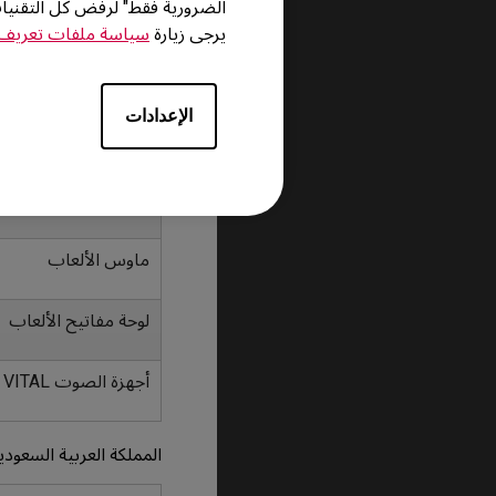
الضرورية فقط" لرفض كل التقني
يرجى زيارة
سياسة ملفات تعريف ا
للحصول على الأسئلة الش
الإمارات العربيىة المتح
الإعدادات
موديل / نوع الجهاز
شاشات الألعاب
ماوس الألعاب
لوحة مفاتيح الألعاب
أجهزة الصوت VITAL
المملكة العربية السعودي