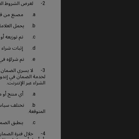
2- لغرض الشروط العامة وحالات الضمان، المنتج هو جهاز عرض، شاشة عرض، أو شاشات العرض الكبيرة ويكون:-
a. مصنع من قبل أو من خلال BenQ.
b. يحمل العلامة التجارية المسجلة أو الشعار المملوك لـ BenQ أو BENQ.
c. تم توزيعه أو بيعه بواسطة مُوزع أو بائع معتمد لـ BenQ.
d. إثبات شراء ساري المفعول.
e. تم شراؤه في الإمارات العربية المتحدة.
3- لا يسري الضمان ال
لخدمة الضمان في إندون
الشراء عبر الإنترنت.
a. أي منتج أو ملحقات من جهة أخري ولا تفي بالتعريف كمنتج BenQغير مؤهل للحصول على الضمان.
b. تختلف سياسة 
المتوقعة.
c. ينطبق الضمان فقط على العميل الأول للمنتج.