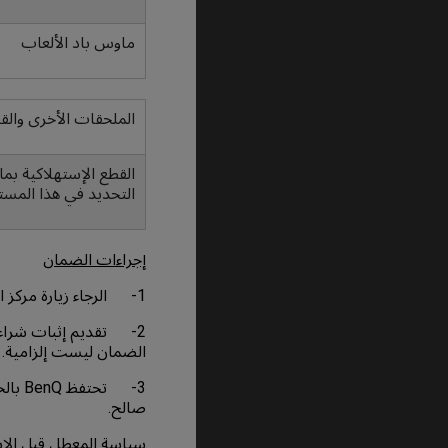
ماوس باد الألعاب
الملحقات الأخرى والق
التحديد في هذا المست
إجراءات الضمان
1- الرجاء زيارة مركز الخدمة المعتمد من BenQ أو BenQ ZOWIE
2- تقديم إثبات شراء 
الضمان ليست إلزامية.
3- ت
صالح.
سياسة المعطل قبل الإس