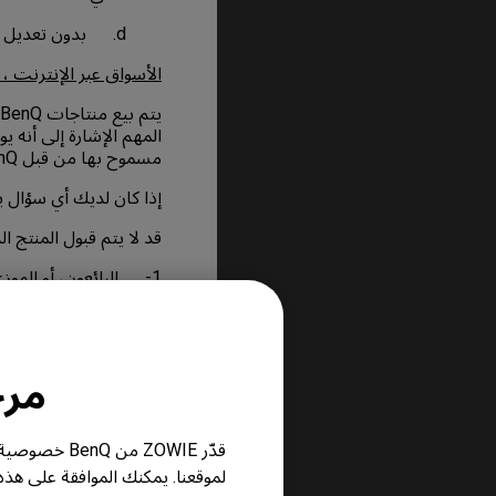
d. بدون تعديل أو تشوهات أو أجزاء مفقودة.
الأسواق عبر الإنترنت ، ا
مسموح بها من قبل BenQ .
إذا كان لديك أي سؤال يتعلق بمنتج
قد لا يتم قبول المنتج 
1- البائعون، أو الموزعون غير المعتمدين لدي BenQ، أو الأجهزة التي تم شراؤها من خلال المتاجر الإلكترونية.
2- الأجهزة المستعملة، 
أوعميل أخر غير العميل ا
فترة الضمان
مرحباً
يسري الضمان بداية من ت
قدّر ZOWIE 
قد يجزأ المنتج حسب ال
لموقعنا. يمكنك الموافقة على هذ
وملحق على فترة ضمان 