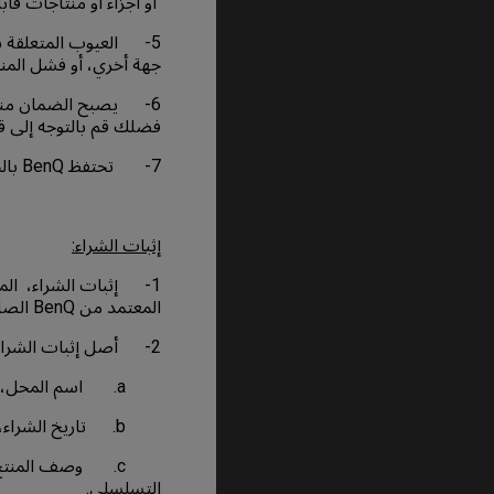
أو أجزاء أو منتاجات قاب
5- العيوب المتعلقة با
جهة أخري، أو فشل المنتج
فضلك قم بالتوجه إلى قس
7- تحتفظ BenQ بالحق في تغيير الشروط والأحكام في أي وقت دون إشعار مسبق..
إثبات الشراء:
1- إثبات الشراء، المع
المعتمد من BenQ الصادر عند شراء المنتج.
2- أصل إثبات الشراء، وتكون المعلومات المدونة واضحة، سهلة التحديد، ويحتوي علي ما يلي:-
a. اسم المحل، أو المتجر، أو الوكيل، أو البائع، أو الموزع المعتمد.
b. تاريخ الشراء، المعروف أيضًا بتاريخ الفاتورة أو تاريخ الإصدار.
التسلسلي.