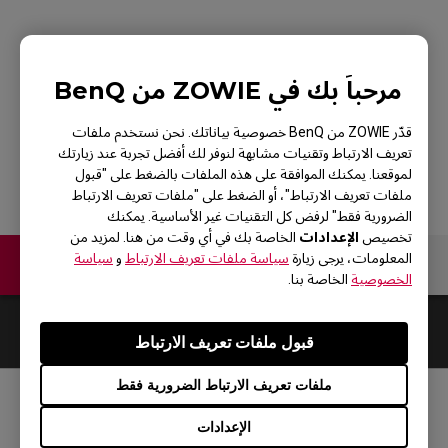
ZOWIE EC2 RED V2
مرحباً بك في ZOWIE من BenQ
Mouse for Esports
قدّر ZOWIE من BenQ خصوصية بياناتك. نحن نستخدم ملفات
تعريف الارتباط وتقنيات مشابهة لنوفر لك أفضل تجربة عند زيارتك
لموقعنا. يمكنك الموافقة على هذه الملفات بالضغط على "قبول
ملفات تعريف الارتباط"، أو الضغط على "ملفات تعريف الارتباط
الضرورية فقط" لرفض كل التقنيات غير الأساسية. يمكنك
الإعدادات
تخصيص
الخاصة بك في أي وقت من هنا. لمزيد من
المعلومات، يرجى زيارة
سياسة ملفات تعريف الارتباط
و
سياسة
اتصل بنا
الخصوصية
الخاصة بنا.
Default
0
Results
قبول ملفات تعريف الارتباط
ملفات تعريف الارتباط الضرورية فقط
مواقع التواصل الاجتماعي
الإعدادات