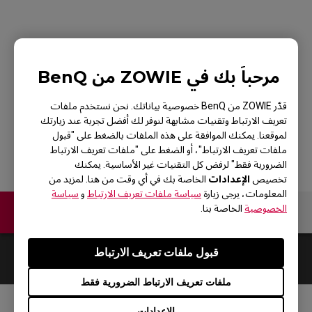
ZOWIE EC1 Mouse
مرحباً بك في ZOWIE من BenQ
For Esports White
Edition
قدّر ZOWIE من BenQ خصوصية بياناتك. نحن نستخدم ملفات
تعريف الارتباط وتقنيات مشابهة لنوفر لك أفضل تجربة عند زيارتك
لموقعنا. يمكنك الموافقة على هذه الملفات بالضغط على "قبول
ملفات تعريف الارتباط"، أو الضغط على "ملفات تعريف الارتباط
الضرورية فقط" لرفض كل التقنيات غير الأساسية. يمكنك
الإعدادات
تخصيص
الخاصة بك في أي وقت من هنا. لمزيد من
المعلومات، يرجى زيارة
سياسة ملفات تعريف الارتباط
و
سياسة
الخصوصية
الخاصة بنا.
اتصل بنا
قبول ملفات تعريف الارتباط
Default
0
Results
ملفات تعريف الارتباط الضرورية فقط
الإعدادات