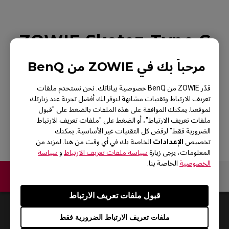
ZOWIE Skatez-Type C
Black Mouse Skatez /
مرحباً بك في ZOWIE من BenQ
Mouse Feet For
قدّر ZOWIE من BenQ خصوصية بياناتك. نحن نستخدم ملفات
Esports
تعريف الارتباط وتقنيات مشابهة لنوفر لك أفضل تجربة عند زيارتك
لموقعنا. يمكنك الموافقة على هذه الملفات بالضغط على "قبول
ملفات تعريف الارتباط"، أو الضغط على "ملفات تعريف الارتباط
الضرورية فقط" لرفض كل التقنيات غير الأساسية. يمكنك
الإعدادات
تخصيص
الخاصة بك في أي وقت من هنا. لمزيد من
المعلومات، يرجى زيارة
سياسة ملفات تعريف الارتباط
و
سياسة
الخصوصية
الخاصة بنا.
اتصل بنا
قبول ملفات تعريف الارتباط
Default
0
Results
ملفات تعريف الارتباط الضرورية فقط