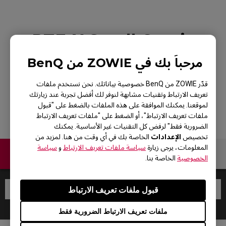
PTF-X Small Gaming
Mouse Pad for
مرحباً بك في ZOWIE من BenQ
Esports
قدّر ZOWIE من BenQ خصوصية بياناتك. نحن نستخدم ملفات
تعريف الارتباط وتقنيات مشابهة لنوفر لك أفضل تجربة عند زيارتك
لموقعنا. يمكنك الموافقة على هذه الملفات بالضغط على "قبول
ملفات تعريف الارتباط"، أو الضغط على "ملفات تعريف الارتباط
الضرورية فقط" لرفض كل التقنيات غير الأساسية. يمكنك
الإعدادات
تخصيص
الخاصة بك في أي وقت من هنا. لمزيد من
المعلومات، يرجى زيارة
سياسة ملفات تعريف الارتباط
و
سياسة
اتصل بنا
الخصوصية
الخاصة بنا.
قبول ملفات تعريف الارتباط
ملفات تعريف الارتباط الضرورية فقط