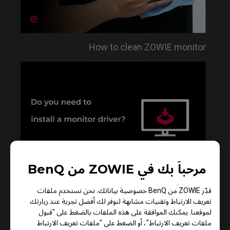
How to clean ZOWIE monitor
مرحباً بك في ZOWIE من BenQ
Do you need to install the monitor driver in XL
قدّر ZOWIE من BenQ خصوصية بياناتك. نحن نستخدم ملفات
series?
تعريف الارتباط وتقنيات مشابهة لنوفر لك أفضل تجربة عند زيارتك
لموقعنا. يمكنك الموافقة على هذه الملفات بالضغط على "قبول
ملفات تعريف الارتباط"، أو الضغط على "ملفات تعريف الارتباط