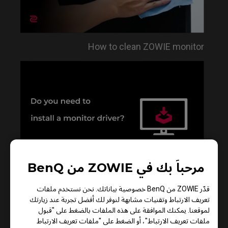
How to clean ZOWIE monitor
مرحباً بك في ZOWIE من BenQ
Do you need to install the monitor driver in XL
قدّر ZOWIE من BenQ خصوصية بياناتك. نحن نستخدم ملفات
series?
تعريف الارتباط وتقنيات مشابهة لنوفر لك أفضل تجربة عند زيارتك
لموقعنا. يمكنك الموافقة على هذه الملفات بالضغط على "قبول
ملفات تعريف الارتباط"، أو الضغط على "ملفات تعريف الارتباط