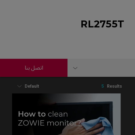
RL2755T
اتصل بنا
Default
5
Results