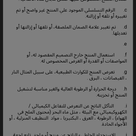
c. الرقم التسلسلي الموجود علي المنتج غير واضح أو تم
تغييره أو تلفه أو إزالته.
d. تم تغيير علامة الضمان الملصقة، أو تلفها أو إزالتها أو
تعديلها.
e.
f. استعمال المنتج خارج التصميم المقصود له، أو
المواصفات أو القدرة أو الغرض المخصوص له.
g. تعرض المنتج للكوارث الطبيعية، على سبيل المثال النار
، الفيضانات ، البرق .
h. درجة الحرارة أو الرطوبة العالية والغير مناسبة لتشغيل
المنتج أو تخزينه.
i. التآكل الناتج عن التعرض للتفاعل الكيميائي /
الكهروكيميائي مع البيئة ، مثل ماء البحر (محتوى الملح في
الهواء) ، الرطوبة ، العرق ، البكتيريا ، مواد التنظيف المنزلية ، أو
الأجواء الحادة.
j. الإستخدام الخاطىء الناتج عن منتج أو ملحق تابع لجهة