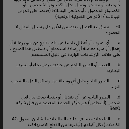
خارجية ، أو مصدر توصيل مثل الكمبيوتر الشخصي ، أو
الكمبيوتر المحمول ، أو مشغل الوسائط (يعتمد على تخزين
البيانات / الأقراص الضوئية الرقمية)
3- مسؤولية العميل ، يتضمن الأتي على سبيل المثال لا
الحصر:-
a. أي عيوب أو أعطال ناجمة عن تلف ناتج عن سوء رعاية أو
إهمال أو سوء معاملة أو إساءة استخدام أو تشغيل هذا المنتج ،
علي خلاف الإرشادات الواردة في دليل المستخدم.
b. العيب أو الضرر الناجم عن حادث، رمل، ماء أو تسرب
البطارية
c. الضرر الناجم خلال أي وسيلة من وسائل النقل، الشحن،
البريد.
d. الضرر الناجم عن أي تعديل أو خدمة تمت من قبل
شخص (أشخاص) غير مركز الخدمة المعتمد من قبل شركة
BenQ.
e. الملحقات، بما في ذلك، البطاريات، الشاحن، محول AC،
الكابلات( بكل أنواعها) وغيرها من القطع الاستهلاكية.