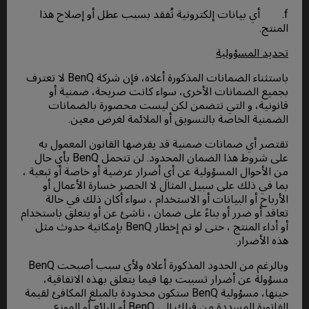
f. أي بيانات إلكترونية تُفقد بسبب عطل أو إصلاح هذا
المنتج.
تحديد المسؤولية
باستثناء الضمانات المذكورة أعلاه، فإن شركة BenQ لا تعترف
بجميع الضمانات الأخرى، سواء كانت صريحة، ضمنية أو
قانونية، و التي تتضمن لكن ليست محصورة بالضمانات
الضمنية الخاصة بالتسويق أو الملائمة لغرض معين.
تقتصر أي ضمانات ضمنية قد يفرضها القانون المعمول به
على شروط هذا الضمان المحدود. لن تتحمل BenQ بأي حال
من الأحوال المسؤولية عن أي أضرار عرضية أو خاصة أو تبعية ،
بما في ذلك على سبيل المثال لا الحصر خسارة الأعمال أو
الأرباح أو البيانات أو الاستخدام ، سواء أكان ذلك في حالة
تعاقد أو ضرر أو بناءً على ضمان ، ناشئ عن أو يتعلق باستخدام
أو أداء المنتج ، حتى لو تم إخطار BenQ بإمكانية حدوث مثل
هذه الأضرار.
وبالرغم من الحدود المذكورة أعلاه ولأي سبب أصبحت BenQ
مسؤولة عن أضرار تسببت بها فيما يتعلق بهذه الاتفاقية،
حينها، مسؤولية BenQ ستكون محدودة بالمبلغ المكافئ لقيمة
الفاتورة المسددة من قبلك إلى BenQ أو البائع أو الموزع