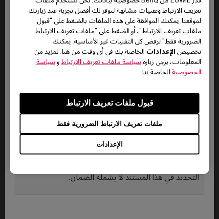
تعريف الارتباط وتقنيات مشابهة لنوفر لك أفضل تجربة عند زيارتك
لموقعنا. يمكنك الموافقة على هذه الملفات بالضغط على "قبول
Hotkey puck
(SW/PD/PV or
3 شهور
-
ملفات تعريف الارتباط"، أو الضغط على "ملفات تعريف الارتباط
designer series)
الضرورية فقط" لرفض كل التقنيات غير الأساسية. يمكنك
الإعدادات
تخصيص
الخاصة بك في أي وقت من هنا. لمزيد من
المعلومات، يرجى زيارة
سياسة ملفات تعريف الارتباط
و
سياسة
الخصوصية
الخاصة بنا.
قبول ملفات تعريف الارتباط
ملفات تعريف الارتباط الضرورية فقط
الملحقات الأخرى والقطع الإستهلاكية
الإعدادات
القطع الإستهلاكية بما في ذلك كابلات الإشارة، كابل
الطاقة، كابل، كاUSB أو أي عنصر لم يرد ذكره على وجه
التحديد في هذا المستند لا يشمله الضمان.