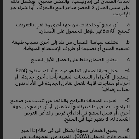
لخدمة الضمان في إندونيسيا، والعكس صحيح، ويشمل ذلك
على سبيل المثال لا الحصر متاجر البيع بالتجزئة، أو الشراء عبر
الإنترنت.
a. أي منتج أو ملحقات من جهة أخري ولا تفي بالتعريف
كمنتج BenQغير مؤهل للحصول على الضمان.
b. تختلف سياسة الضمان من بلد إلى أخري بسبب طبيعة
تصميم المنتج أو تصنيعه أو ظروف الإستخدام المتوقعة.
c. ينطبق الضمان فقط على العميل الأول للمنتج.
4- خلال فترة الضمان كما هو موضح أدناه، ستقوم BenQ
بستبدال الأجزاء أو المنتجات المعيبة بأجزاء أخرى جديدة، أو
أجزاء أو منتاجات قابلة للعمل تعادل الجديدة في الأداء بدون
نفقات إضافية.
5- العيوب المتعلقة بالبرامج والناتجة عن تثبيت غير صحيح
للبرامج، ، بما في ذلك برنامج التشغيل، أو أي برامج من جهة
أخري، أو فشل المنتج في أداء أي غرض زائد عن الغرض
المُحدد له، لا تعتبر عيبا في المنتج.
6- يصبح الضمان منتهيًا بشكل آلي في حالة إذا اعتبر
المنتج خارج الضمان (OOW)، للمزيد من المعلومات، من