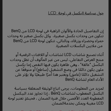
حول سياسة البكسل في لوحة LCD
إن التفاصيل الحادة والألوان الزاهية في لوحة LCD من BenQ
تتكون من وحدات بكسل صغيرة، وكل بكسل صغير به وحدات
حمراء وخضراء وزرقاء، وبالتالي، تتكون لوحة LCD من BenQ
من ملايين البكسلات الصغيرة.
أثناء تصنيع شاشات LCD لشاشات أو اللافتات الرقمية أو
منتج العرض التفاعلي، ليس من غير المألوف أن تظل وحدات
البكسل "عالقة" ، وهي ظاهرة يكون فيها النقص إما بكسل
ملون يكون دائمًا في وضع التشغيل (ساطع) أو متوقفًا عن
التشغيل دائمًا (غامق) ويعتبر هذا أمرًا طبيعيًا ولا يؤثر على
الأداء العام لشاشة BenQ
لمزيد من المعلومات، يرجى اتباع الوثيقة المتعلقة بسياسة
البكسل المعطوب لشاشات BenQ ، إذا تجاوز عدد البيكسل
المعطوبة العدد الأقصي خلال فترة الضمان ، فحينئذٍ تعتبر لوحة
LCD معيبة ويمكن بخدمةالضمان.