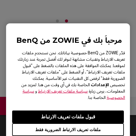
مرحباً بك في ZOWIE من BenQ
ZOWIE XS250 - مفتاح
قدّر ZOWIE من BenQ خصوصية بياناتك. نحن نستخدم ملفات
S لشاشة XL-K
تعريف الارتباط وتقنيات مشابهة لنوفر لك أفضل تجربة عند زيارتك
لموقعنا. يمكنك الموافقة على هذه الملفات بالضغط على "قبول
الرجوع إلى المنتجات
ملفات تعريف الارتباط"، أو الضغط على "ملفات تعريف الارتباط
الضرورية فقط" لرفض كل التقنيات غير الأساسية. يمكنك
الإعدادات
تخصيص
الخاصة بك في أي وقت من هنا. لمزيد من
المعلومات، يرجى زيارة
سياسة ملفات تعريف الارتباط
و
سياسة
الخصوصية
الخاصة بنا.
اتصل بنا
قبول ملفات تعريف الارتباط
Default
0
Results
ملفات تعريف الارتباط الضرورية فقط