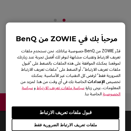
مرحباً بك في ZOWIE من BenQ
ZOWIE XH250 - درع
قدّر ZOWIE من BenQ خصوصية بياناتك. نحن نستخدم ملفات
لشاشة XL-K
تعريف الارتباط وتقنيات مشابهة لنوفر لك أفضل تجربة عند زيارتك
لموقعنا. يمكنك الموافقة على هذه الملفات بالضغط على "قبول
الرجوع إلى المنتجات
ملفات تعريف الارتباط"، أو الضغط على "ملفات تعريف الارتباط
الضرورية فقط" لرفض كل التقنيات غير الأساسية. يمكنك
الإعدادات
تخصيص
الخاصة بك في أي وقت من هنا. لمزيد من
المعلومات، يرجى زيارة
سياسة ملفات تعريف الارتباط
و
سياسة
الخصوصية
الخاصة بنا.
اتصل بنا
قبول ملفات تعريف الارتباط
Default
0
Results
ملفات تعريف الارتباط الضرورية فقط