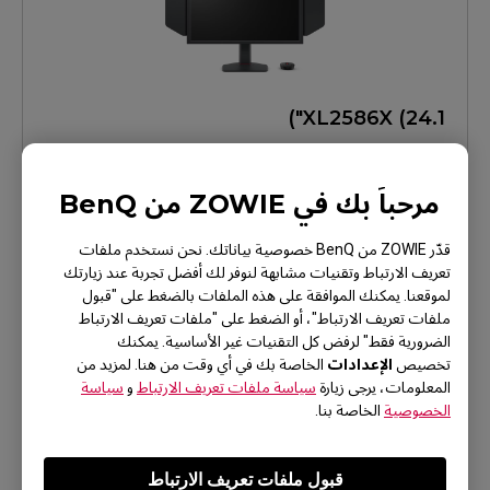
XL2586X (24.1")
معرفة المزيد
مرحباً بك في ZOWIE من BenQ
قدّر ZOWIE من BenQ خصوصية بياناتك. نحن نستخدم ملفات
تعريف الارتباط وتقنيات مشابهة لنوفر لك أفضل تجربة عند زيارتك
لموقعنا. يمكنك الموافقة على هذه الملفات بالضغط على "قبول
ملفات تعريف الارتباط"، أو الضغط على "ملفات تعريف الارتباط
الضرورية فقط" لرفض كل التقنيات غير الأساسية. يمكنك
الإعدادات
تخصيص
الخاصة بك في أي وقت من هنا. لمزيد من
المعلومات، يرجى زيارة
سياسة ملفات تعريف الارتباط
و
سياسة
الخصوصية
الخاصة بنا.
XL2566X+ (24.1")
قبول ملفات تعريف الارتباط