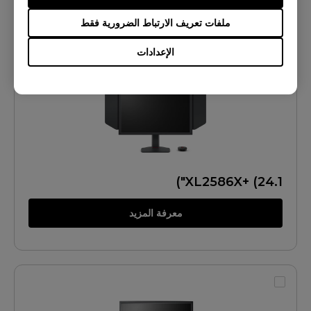
معرفة المزيد
ملفات تعريف الارتباط الضرورية فقط
الإعدادات
XL2586X+ (24.1")
معرفة المزيد