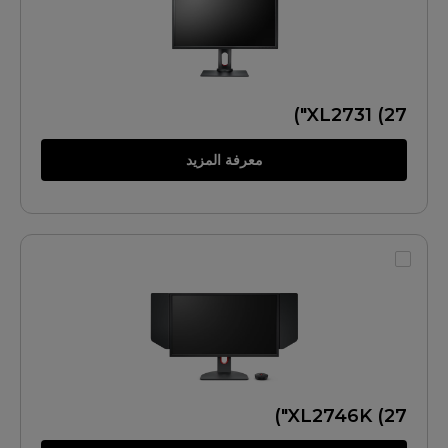
XL2731 (27")
معرفة المزيد
XL2746K (27")