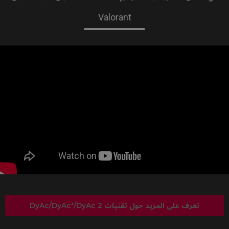
Valorant
تعرف على المزيد حول تقنيات DyAc/DyAc⁺/DyAc 2