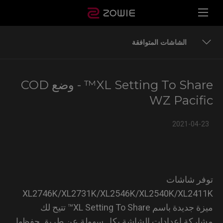
الشاشات المتوافقة
 من أوضاع الألعاب الجاهزة للمشاركة
XL Setting To Share™ - وضع COD
شات المتوافقة
WZ Pacif
2021-04-
ر شاشات
XL2746K/XL2731K/XL2546K/XL2540K/XL24
ميزة جديدة باسم XL Setting To Share™ تتيح لك
ركة إعدادات الشاشة بكل سهولة عن طريق حفظها