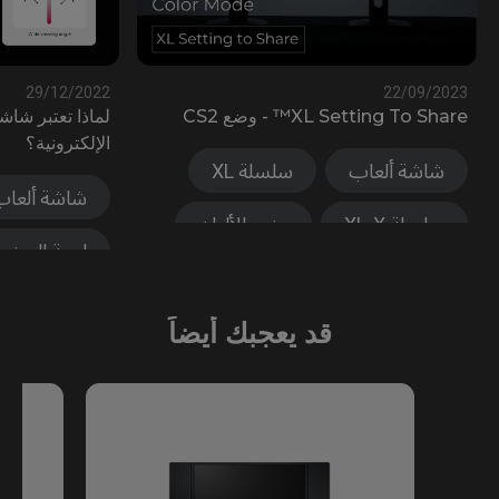
29/12/2022
22/09/20
XL Setting To Sh™ - وضع CS2
الإلكترونية؟
شاشة ألعاب
سلسلة XL
شاشة ألعاب
سلسلة XL-X
وضع الألوان
لوحة العرض
XL Setting to Share™
جودة الصورة
قد يعجبك أيضاً
زمن الاستجابة