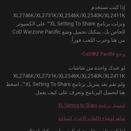
 كنت تستخدم
XL2746K/XL2731K/XL2546K/XL2540K/XL24
ونزلت برنامج XL Setting To Share™ على الكمبيوتر
الخاص بك، يمكنك تحميل وضع CoD Warzone Pacific
هنا وجرب اللعب فوراً.
CoDWZ P
عندك واحدة من شاشات
XL2746K/XL2731K/XL2546K/XL2540K/XL24
ولم تقم بعد بتنزيل برنامج XL Setting To Share™، اضغط
 لتحميل البرنامج وتعرف على كيف يعمل.
برنامج XL Setting to Share
د أوضاع الألعاب الأخرى المتاحة
 كنت تلعب على جهاز كونسول، يمكنك إدخال