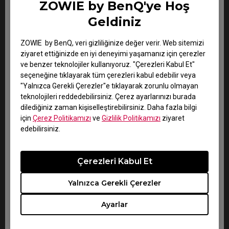
ZOWIE by BenQ'ye Hoş
Garanti süresi:
Geldiniz
Zowie Mouse: Satın alma tarihinden itibaren 12 ay
ZOWIE by BenQ, veri gizliliğinize değer verir. Web sitemizi
Diğer tüm Zowie aksesuarları: Satın alma tarihinden
ziyaret ettiğinizde en iyi deneyimi yaşamanız için çerezler
itibaren 3 ay
ve benzer teknolojiler kullanıyoruz. "Çerezleri Kabul Et"
seçeneğine tıklayarak tüm çerezleri kabul edebilir veya
"Yalnızca Gerekli Çerezler"e tıklayarak zorunlu olmayan
teknolojileri reddedebilirsiniz. Çerez ayarlarınızı burada
Aşağıdaki şartları sağlayan BenQ Zowie ürünü, bu
dilediğiniz zaman kişiselleştirebilirsiniz. Daha fazla bilgi
Garanti Genel Hüküm ve Koşulları kapsamındadır.
için
Çerez Politikamızı
ve
Gizlilik Politikamızı
ziyaret
edebilirsiniz.
A. BenQ tarafından veya BenQ adına üretilen; ve
Çerezleri Kabul Et
B. BenQ veya BenQ'ya ait tescilli ticari marka adı veya
logoyu taşıyan; ve
Yalnızca Gerekli Çerezler
C. BenQ'nun Yetkili Dağıtıcı veya Satıcısı tarafından
dağıtılan veya satılan; ve
Ayarlar
D. Seri numarası ile geçerli Satın Alma Kanıtı