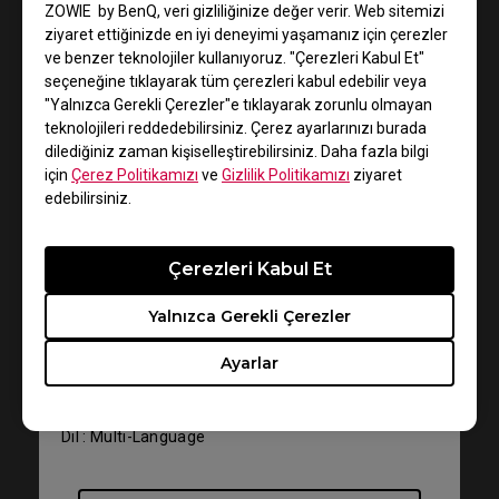
ZOWIE by BenQ, veri gizliliğinize değer verir. Web sitemizi
ziyaret ettiğinizde en iyi deneyimi yaşamanız için çerezler
ve benzer teknolojiler kullanıyoruz. "Çerezleri Kabul Et"
seçeneğine tıklayarak tüm çerezleri kabul edebilir veya
"Yalnızca Gerekli Çerezler"e tıklayarak zorunlu olmayan
teknolojileri reddedebilirsiniz. Çerez ayarlarınızı burada
dilediğiniz zaman kişiselleştirebilirsiniz. Daha fazla bilgi
için
Çerez Politikamızı
ve
Gizlilik Politikamızı
ziyaret
edebilirsiniz.
Destek - İndir - Kullanıcı El Kitabı
Çerezleri Kabul Et
ZA12-C
Yalnızca Gerekli Çerezler
Kullanım Kılavuzu
Ayarlar
Boyut : 1.82 MB
Tarih : 2021/08/19
Dil : Multi-Language