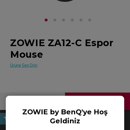
ZOWIE ZA12-C Espor
Mouse
Ürüne Geri Dön
Bize Ulaşın
ZOWIE by BenQ'ye Hoş
Geldiniz
Kullanıcı El Kitabı