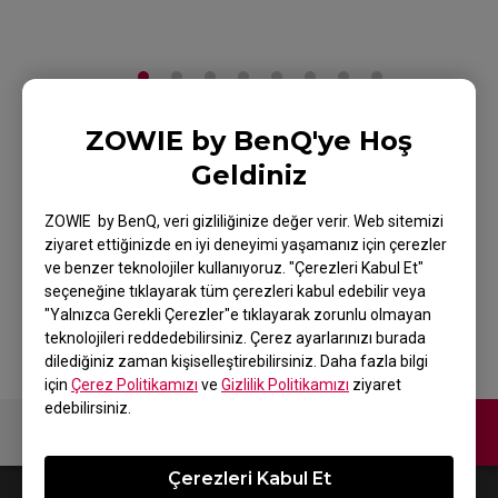
ZOWIE by BenQ'ye Hoş
Espor için ZOWIE
Geldiniz
EC3-CW Kablosuz
ZOWIE by BenQ, veri gizliliğinize değer verir. Web sitemizi
Mouse
ziyaret ettiğinizde en iyi deneyimi yaşamanız için çerezler
ve benzer teknolojiler kullanıyoruz. "Çerezleri Kabul Et"
seçeneğine tıklayarak tüm çerezleri kabul edebilir veya
Ürüne Geri Dön
"Yalnızca Gerekli Çerezler"e tıklayarak zorunlu olmayan
teknolojileri reddedebilirsiniz. Çerez ayarlarınızı burada
dilediğiniz zaman kişiselleştirebilirsiniz. Daha fazla bilgi
için
Çerez Politikamızı
ve
Gizlilik Politikamızı
ziyaret
edebilirsiniz.
Bize Ulaşın
Video
Çerezleri Kabul Et