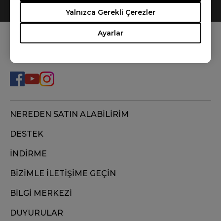
0
Results
Default
Yalnızca Gerekli Çerezler
Ayarlar
BİZİ TAKİP EDİN
NEREDEN SATIN ALABİLİRİM
DESTEK
İNDİRME
BİZİMLE İLETİŞİME GEÇİN
BİLGİ MERKEZİ
DUYURULAR