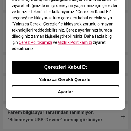
portlarında da denedim.
ziyaret ettiğinizde en iyi deneyimi yaşamanız için çerezler
ve benzer teknolojiler kullanıyoruz. "Çerezleri Kabul Et"
seçeneğine tıklayarak tüm çerezleri kabul edebilir veya
Mouse tekerleğine oyun içinde JUMP (zıpla)
"Yalnızca Gerekli Çerezler"e tıklayarak zorunlu olmayan
atadım ama tekerleğe dokunmasam bile rastgele
teknolojileri reddedebilirsiniz. Çerez ayarlarınızı burada
zıplamalar oluyor veya mouse pad’de hareket
dilediğiniz zaman kişiselleştirebilirsiniz. Daha fazla bilgi
ettirdikten sonra mouse’u bırakınca zıplıyor.
için
Çerez Politikamızı
ve
Gizlilik Politikamızı
ziyaret
edebilirsiniz.
Mouse tuşu basılıymış gibi sürekli takılı kalıyor.
Çerezleri Kabul Et
Yalnızca Gerekli Çerezler
Scroll gevşek ve fareyi hızlı hareket ettirince ses
çıkartıyor.
Ayarlar
Farem bilgisayar tarafından tanınmıyor.
"Bilinmeyen USB-Device" mesajı görünüyor.