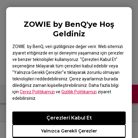
ZOWIE Skatez-Type C
ZOWIE by BenQ'ye Hoş
Geldiniz
Beyaz Mouse Skatez /
Espor Mouse Skatez
ZOWIE by BenQ, veri gizliliğinize değer verir. Web sitemizi
ziyaret ettiğinizde en iyi deneyimi yaşamanız için çerezler
ve benzer teknolojiler kullanıyoruz. "Çerezleri Kabul Et"
seçeneğine tıklayarak tüm çerezleri kabul edebilir veya
"Yalnızca Gerekli Çerezler"e tıklayarak zorunlu olmayan
teknolojileri reddedebilirsiniz. Çerez ayarlarınızı burada
dilediğiniz zaman kişiselleştirebilirsiniz. Daha fazla bilgi
için
Çerez Politikamızı
ve
Gizlilik Politikamızı
ziyaret
Bize Ulaşın
edebilirsiniz.
Çerezleri Kabul Et
Yalnızca Gerekli Çerezler
BİZİ TAKİP EDİN