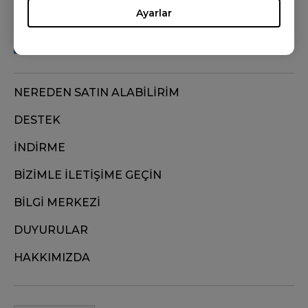
Ayarlar
NEREDEN SATIN ALABİLİRİM
DESTEK
İNDİRME
BİZİMLE İLETİŞİME GEÇİN
BİLGİ MERKEZİ
DUYURULAR
HAKKIMIZDA