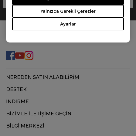
Yalnızca Gerekli Çerezler
Ayarlar
BİZİ TAKİP EDİN
NEREDEN SATIN ALABİLİRİM
DESTEK
İNDİRME
BİZİMLE İLETİŞİME GEÇİN
BİLGİ MERKEZİ