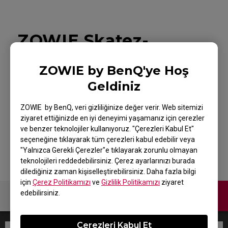
ZOWIE Skatez-
SPEEDY SKATEZ
ZOWIE by BenQ'ye Hoş
Mouse Skatez /
Geldiniz
Mouse Feet for
ZOWIE by BenQ, veri gizliliğinize değer verir. Web sitemizi
Esports
ziyaret ettiğinizde en iyi deneyimi yaşamanız için çerezler
ve benzer teknolojiler kullanıyoruz. "Çerezleri Kabul Et"
seçeneğine tıklayarak tüm çerezleri kabul edebilir veya
"Yalnızca Gerekli Çerezler"e tıklayarak zorunlu olmayan
teknolojileri reddedebilirsiniz. Çerez ayarlarınızı burada
dilediğiniz zaman kişiselleştirebilirsiniz. Daha fazla bilgi
için
Çerez Politikamızı
ve
Gizlilik Politikamızı
ziyaret
edebilirsiniz.
Bize Ulaşın
Çerezleri Kabul Et