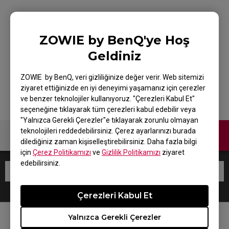
G-SR+-SE HLTV
ZOWIE by BenQ'ye Hoş
Geldiniz
SPECIAL EDITION
ZOWIE by BenQ, veri gizliliğinize değer verir. Web sitemizi
ziyaret ettiğinizde en iyi deneyimi yaşamanız için çerezler
ve benzer teknolojiler kullanıyoruz. "Çerezleri Kabul Et"
seçeneğine tıklayarak tüm çerezleri kabul edebilir veya
"Yalnızca Gerekli Çerezler"e tıklayarak zorunlu olmayan
teknolojileri reddedebilirsiniz. Çerez ayarlarınızı burada
Bize Ulaşın
dilediğiniz zaman kişiselleştirebilirsiniz. Daha fazla bilgi
için
Çerez Politikamızı
ve
Gizlilik Politikamızı
ziyaret
edebilirsiniz.
Çerezleri Kabul Et
Yalnızca Gerekli Çerezler
BİZİ TAKİP EDİN