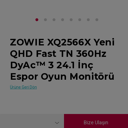
ZOWIE XQ2566X Yeni
QHD Fast TN 360Hz
DyAc™ 3 24.1 İnç
Espor Oyun Monitörü
Ürüne Geri Dön
Bize Ulaşın