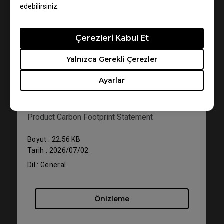
edebilirsiniz.
Çerezleri Kabul Et
Yalnızca Gerekli Çerezler
Destek - İndir - Kullanıcı El Kitabı
Ayarlar
XQ2566X
Product Carbon Footprint Statement
Boyut : 22.56 KB
Tarih : 2026/07/02
Dil : General
Önizleme