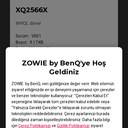
XQ2566X
WHQL dirver
Sürüm : V001
Boyut : 9.17 KB
Tarih : 2026/06/23
OS : Windows
ZOWIE by BenQ'ye Hoş
OS Version : Windows 10/11
Geldiniz
İndir
ZOWIE by BenQ, veri gizliliğinize değer verir. Web sitemizi
ziyaret ettiğinizde en iyi deneyimi yaşamanız için çerezler
ve benzer teknolojiler kullanıyoruz. "Çerezleri Kabul Et"
seçeneğine tıklayarak tüm çerezleri kabul edebilir veya
"Yalnızca Gerekli Çerezler"e tıklayarak zorunlu olmayan
Kullanıcı El Kitabı
teknolojileri reddedebilirsiniz. Çerez ayarlarınızı burada
dilediğiniz zaman kişiselleştirebilirsiniz. Daha fazla bilgi
için
Çerez Politikamızı
ve
Gizlilik Politikamızı
ziyaret