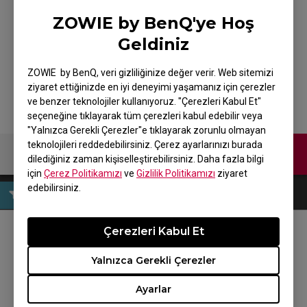
ZOWIE by BenQ'ye Hoş
Geldiniz
XL2546 DIVINA BLUE
ZOWIE by BenQ, veri gizliliğinize değer verir. Web sitemizi
ziyaret ettiğinizde en iyi deneyimi yaşamanız için çerezler
ve benzer teknolojiler kullanıyoruz. "Çerezleri Kabul Et"
seçeneğine tıklayarak tüm çerezleri kabul edebilir veya
"Yalnızca Gerekli Çerezler"e tıklayarak zorunlu olmayan
teknolojileri reddedebilirsiniz. Çerez ayarlarınızı burada
Bize Ulaşın
dilediğiniz zaman kişiselleştirebilirsiniz. Daha fazla bilgi
için
Çerez Politikamızı
ve
Gizlilik Politikamızı
ziyaret
edebilirsiniz.
Çerezleri Kabul Et
BİZİ TAKİP EDİN
Yalnızca Gerekli Çerezler
Ayarlar