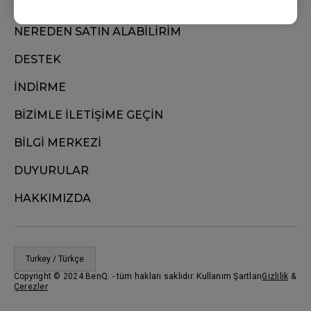
NEREDEN SATIN ALABİLİRİM
DESTEK
İNDİRME
BİZİMLE İLETİŞİME GEÇİN
BİLGİ MERKEZİ
DUYURULAR
HAKKIMIZDA
Turkey / Türkçe
Copyright © 2024 BenQ. - tüm hakları saklıdır. Kullanım Şartları
Gizlilik
&
Çerezler