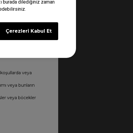
ızı burada dilediğiniz zaman
edebilirsiniz.
Çerezleri Kabul Et
 koşullarda veya
nımı veya bunların
üsler veya böcekler