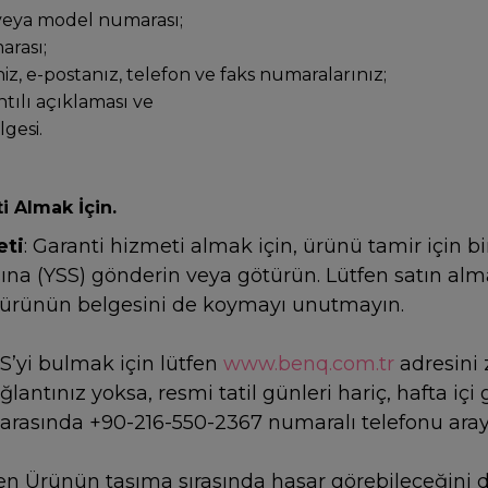
veya model numarası;
arası;
niz, e-postanız, telefon ve faks numaralarınız;
ntılı açıklaması ve
gesi.
i Almak İçin.
eti
: Garanti hizmeti almak için, ürünü tamir için bi
sına (YSS) gönderin veya götürün. Lütfen satın alma
 ürünün belgesini de koymayı unutmayın.
S’yi bulmak için lütfen
www.benq.com.tr
adresini 
ğlantınız yoksa, resmi tatil günleri hariç, hafta iç
ri arasında +90-216-550-2367 numaralı telefonu araya
fen Ürünün taşıma sırasında hasar görebileceğini di