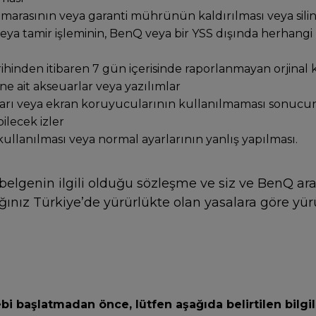
arasının veya garanti mührünün kaldırılması veya silin
eya tamir işleminin, BenQ veya bir YSS dışında herhangi b
rihinden itibaren 7 gün içerisinde raporlanmayan orjinal 
ne ait akseuarlar veya yazılımlar
rı veya ekran koruyucularının kullanılmaması sonucu
ilecek izler
ullanılması veya normal ayarlarının yanlış yapılması.
 belgenin ilgili olduğu sözleşme ve siz ve BenQ aras
ğınız Türkiye’de yürürlükte olan yasalara göre yürü
ebi başlatmadan önce, lütfen aşağıda belirtilen bilgile