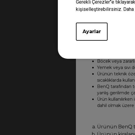
Gerekli Çerezler"e tıklayara
kişiselleştirebilirsiniz. Daha 
Ürünün aşağıda
Çarpma, düşme, d
Ayarlar
Kötü veya yanlış k
Zaman içinde oluş
Eksik veya yanlış 
Yanlış, uygun vey
Böcek veya zararlı i
Yemek veya sıvı dö
Ürünün teknik özel
sıcaklıklarda kulla
BenQ tarafından te
yanlış gerilimde çal
Ürün kullanılırken 
dahil olmak üzere ü
Ürünün BenQ tar
Ürünün kiralan