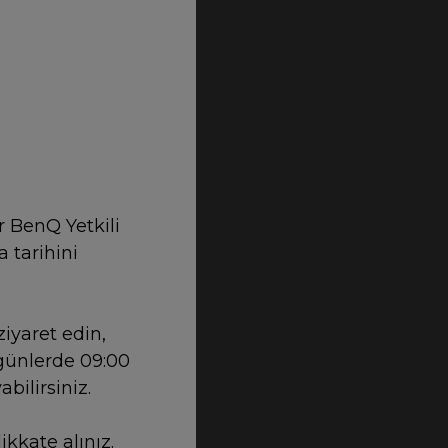
r BenQ Yetkili
 tarihini
ziyaret edin,
i günlerde 09:00
bilirsiniz.
kkate alınız.