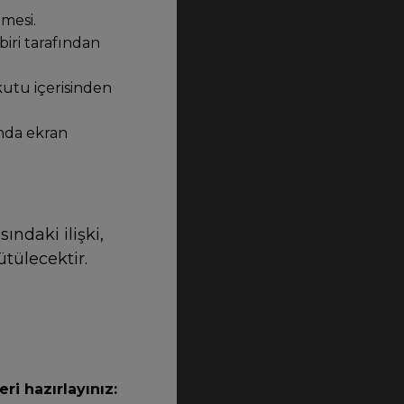
mesi.
iri tarafından
kutu içerisinden
nda ekran
ındaki ilişki,
tülecektir.
ri hazırlayınız: