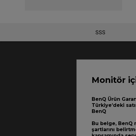
SSS
Monitör iç
BenQ Ürün Garanti
Türkiye’deki satı
BenQ
Bu belge, BenQ ma
şartlarını belirt
kapsamında serv