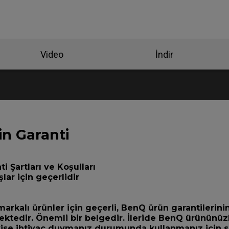
Video
İndir
in Garanti
 Şartları ve Koşulları
şlar için geçerlidir
rkalı ürünler için geçerli, BenQ ürün garantilerinin
mektedir. Önemli bir belgedir. İleride BenQ ürününüzle
ise ihtiyaç duymanız durumunda kullanmanız için s