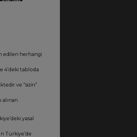
in edilen herhangi
de 4’deki tabloda
ktedir ve “sizin”
n alınan
kiye’deki yasal
ün Türkiye’de