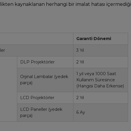
likten kaynaklanan herhangi bir imalat hatası içermediği
Garanti Dönemi
ler
3 Yıl
DLP Projektörler
2 Yıl
1 yıl veya 1000 Saat
Orjinal Lambalar (yedek
Kullanım Süresince
parça)
(Hangisi Daha Erkense)
LCD Projektörler
2 Yıl
LCD Paneller (yedek
6 Ay
parça)