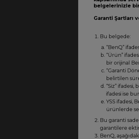
belgelerinizle bi
Garanti Şartları 
Bu belgede:
“BenQ” ifade
“Ürün” ifades
bir orijinal 
“Garanti Döne
belirtilen sü
“Siz” ifadesi,
ifadesi ise bu
YSS ifadesi, 
ürünlerde ser
Bu garanti sadec
garantilere ektir
BenQ, aşağıdaki