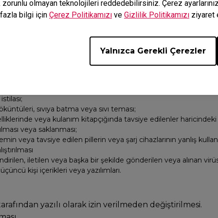
k zorunlu olmayan teknolojileri reddedebilirsiniz. Çerez ayarların
fazla bilgi için
Çerez Politikamızı
ve
Gizlilik Politikamızı
ziyaret 
 belirtilen nedenler sonucunda arızalanması:
arbe alma;
Yalnızca Gerekli Çerezler
ullanım;
abilecek aşınmalar ve yıpranmalar;
kurulum;
a doğru olmayan çalıştırma;
stilası;
küntüleri, sıvıya batma veya sıvı teması;
liklerinde veya kulanım kitapçığında tavsiye edilenler haricindeki
nılması veya saklanması;
min veya tavsiye edilen pillerin veya şarj cihazlarının yanlış kulla
ıştırılması
indirilen, iletilen veya başka bir şekilde gönderilen veya alınan vir
çüncü kişi içerikleri veya yazılımları.
afından yazılı olarak izin verilmeden değiştirilmesi.
ması