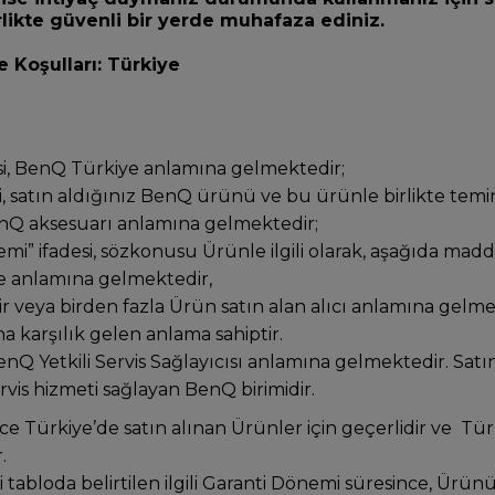
rlikte güvenli bir yerde muhafaza ediniz.
ve Koşulları: Türkiye
si, BenQ Türkiye anlamına gelmektedir;
i, satın aldığınız BenQ ürünü ve bu ürünle birlikte tem
BenQ aksesuarı anlamına gelmektedir;
mi” ifadesi, sözkonusu Ürünle ilgili olarak, aşağıda mad
re anlamına gelmektedir,
 bir veya birden fazla Ürün satın alan alıcı anlamına gelme
na karşılık gelen anlama sahiptir.
BenQ Yetkili Servis Sağlayıcısı anlamına gelmektedir. Satı
vis hizmeti sağlayan BenQ birimidir.
e Türkiye’de satın alınan Ürünler için geçerlidir ve Tür
.
 tabloda belirtilen ilgili Garanti Dönemi süresince, Ürün