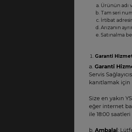
Ürünün adı 
Tam seri num
İrtibat adresi
Arızanın ayrı
Satınalma bel
Garanti Hizmet
a.
Garanti Hizm
Servis Sağlayıcı
kanıtlamak için
Size en yakın YS
eğer internet ba
ile 18:00 saatle
b.
Ambalaj
: Lüt