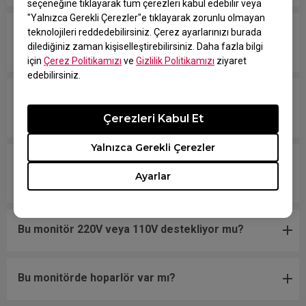
seçeneğine tıklayarak tüm çerezleri kabul edebilir veya
"Yalnızca Gerekli Çerezler"e tıklayarak zorunlu olmayan
Hangi modeller PS5 ve Xbox Series X/S için
teknolojileri reddedebilirsiniz. Çerez ayarlarınızı burada
dilediğiniz zaman kişiselleştirebilirsiniz. Daha fazla bilgi
Değişken Yenileme Hızı (VRR) ile uyumludur?
için
Çerez Politikamızı
ve
Gizlilik Politikamızı
ziyaret
edebilirsiniz.
Monitörüm NVIDIA G-Sync Compatible destekliyor
mu?
Çerezleri Kabul Et
Yalnızca Gerekli Çerezler
Bu monitörde hangi VESA montajını
Ayarlar
kullanmalıyım?
Bu monitör 220V veya 110V destekliyor mu?
Bu monitörde hoparlör var mı?