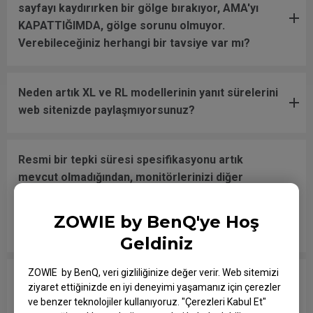
sayfayı kaydırırken bir gölge bırakıyor, AMA'yı
KAPATTIĞIMDA, gölge sorunu olmuyor.
Verebileceğiniz herhangi bir tavsiye var mı?
Neden artık XL ve RL modellerinin yanıt sürelerini
web sitenizde paylaşmıyorsunuz?
Resmi bir tepki süresi spesifikasyonu artık
mevcut olmadığından, monitörlerinizi diğer
markaların modelleriyle karşılaştırırken kontrol
etmem gereken diğer tepki ile ilgili hangi
ZOWIE by BenQ'ye Hoş
spesifikasyonlar var?
Geldiniz
ZOWIE by BenQ, veri gizliliğinize değer verir. Web sitemizi
Tüm ZOWIE monitörler mi yoksa sadece belirli
ziyaret ettiğinizde en iyi deneyimi yaşamanız için çerezler
modeller mi cıvasız?
ve benzer teknolojiler kullanıyoruz. "Çerezleri Kabul Et"