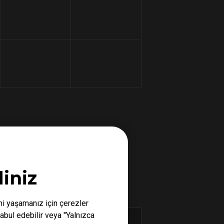
iniz
mi yaşamanız için çerezler
abul edebilir veya "Yalnızca
lack
COD:WZ