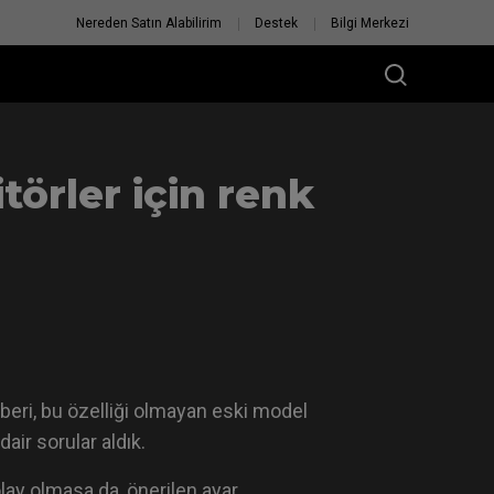
Nereden Satın Alabilirim
Destek
Bilgi Merkezi
örler için renk
beri, bu özelliği olmayan eski model
ir sorular aldık.
lay olmasa da, önerilen ayar