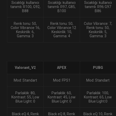
Sıcaklığı: kullanıcı
Sıcaklığı: kullanıcı
Sıcaklığı: kullanıcı
tanımlı: R100, G92,
tanımlı: R97, G85,
tanımlı: R96 G97
B88
B100
B86
Renk tonu: 50,
Renk tonu: 50,
Color Vibrance: 7,
Color Vibrance 16,
Color Vibrance 12
Renk tonu: 50,
Keskinlik: 6,
Keskinlik: 10,
Keskinlik: 5,
Gamma: 3
Gamma: 4
Gamma: 3
Valorant_V2
APEX
PUBG
Mod: Standart
Mod: FPS1
Mod: Standart
Parlaklık: 80,
Parlaklık: 60,
Parlaklık: 100,
Kontrast: 55, Low
Kontrast: 45, Low
Kontrast: 65, Low
Blue Light: 0
Blue Light: 0
Blue Light:0
Black eQ 4, Renk
Black eQ 8, Renk
Black eQ 10, Renk