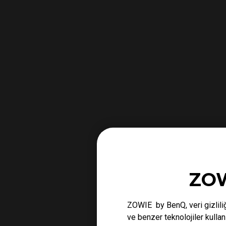
ZOW
ZOWIE by BenQ, veri gizliliğ
ve benzer teknolojiler kulla