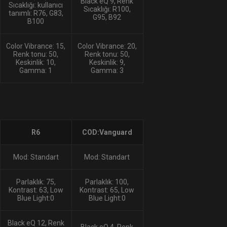
Black eQ 9, Renk
Sıcaklığı: kullanıcı
Sıcaklığı: R100,
tanımlı: R76, G83,
G95, B92
B100
Color Vibrance: 15,
Color Vibrance: 20,
Renk tonu: 50,
Renk tonu: 50,
Keskinlik: 10,
Keskinlik: 9,
Gamma: 1
Gamma: 3
R6
COD:Vanguard
Mod: Standart
Mod: Standart
Parlaklık: 75,
Parlaklık: 100,
Kontrast: 63, Low
Kontrast: 65, Low
Blue Light:0
Blue Light:0
Black eQ 12, Renk