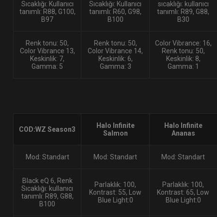
Sıcaklığı: Kullanıcı
Sıcaklığı: Kullanıcı
sıcaklığı: kullanıcı
tanımlı: R88, G100,
tanımlı: R60, G98,
tanımlı: R89, G88,
B97
B100
B30
Renk tonu: 50,
Renk tonu: 50,
Color Vibrance: 16,
Color Vibrance 13,
Color Vibrance 14,
Renk tonu: 50,
Keskinlik: 7,
Keskinlik: 6,
Keskinlik: 8,
Gamma: 5
Gamma: 3
Gamma: 1
Halo Infinite
Halo Infinite
COD:WZ Season3
Salmon
Ananas
Mod: Standart
Mod: Standart
Mod: Standart
Black eQ 6, Renk
Parlaklık: 100,
Parlaklık: 100,
Sıcaklığı: kullanıcı
Kontrast: 55, Low
Kontrast: 65, Low
tanımlı: R89, G88,
Blue Light:0
Blue Light:0
B100