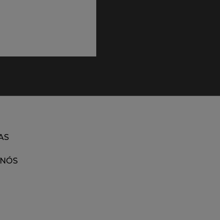
AS
 NÓS