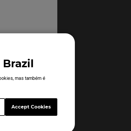
os monitores ZOWIE é
iscais emitidas a
 partir da data de
Brazil
 cookies, mas também é
Accept Cookies
riações excessivas