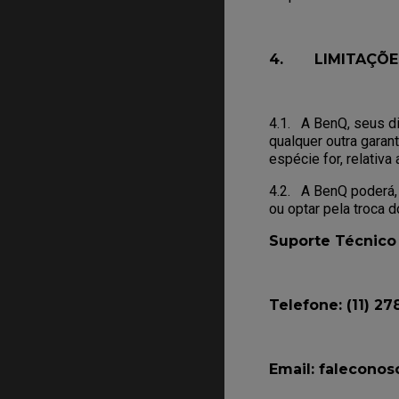
4. LIMITAÇÕES
4.1. A BenQ, seus di
qualquer outra garan
espécie for, relativa
4.2. A BenQ poderá, 
ou optar pela troca d
Suporte Técnico
Telefone: (11) 2
Email: falecono