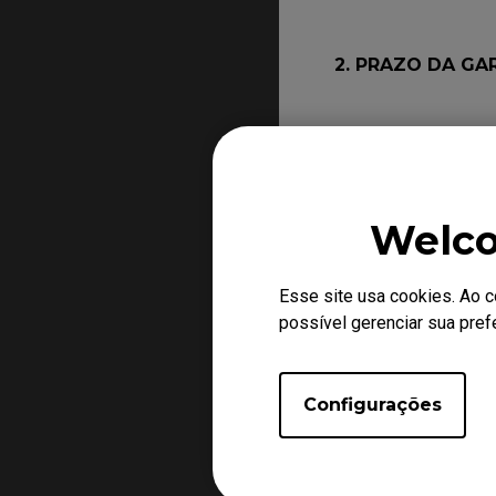
2. PRAZO DA GA
2.1. Para notas fisc
de 12 meses, a parti
partir do dia 01/01/
compra / emissão da 
Welco
3. LIMITAÇÕES 
Esse site usa cookies. Ao 
possível gerenciar sua pre
3.1. Decurso do praz
Configurações
3.2. Ligar o aparelh
de voltagem;
3.3. Mau uso e em d