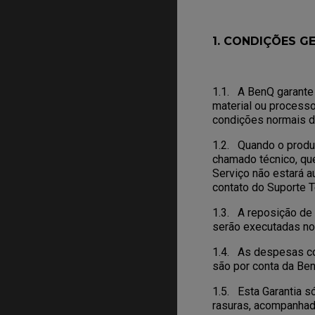
1. CONDIÇÕES G
1.1. A BenQ garante 
material ou processo
condições normais d
1.2. Quando o produt
chamado técnico, qu
Serviço não estará a
contato do Suporte 
1.3. A reposição de
serão executadas no t
1.4. As despesas co
são por conta da Be
1.5. Esta Garantia s
rasuras, acompanhado