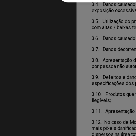
3.4. Danos causados 
exposição excessiva 
3.5. Utilização do 
com altas / baixas te
3.6. Danos causados
3.7. Danos decorrent
3.8. Apresentação de
por pessoa não auto
3.9. Defeitos e dan
especificações dos 
3.10. Produtos que 
ilegíveis;
3.11. Apresentação d
3.12. No caso de Mon
mais píxels danifica
dispersos na área to