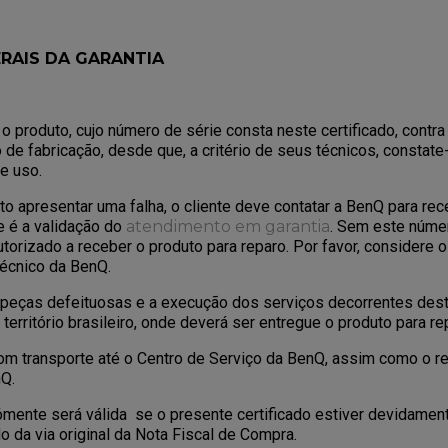
ERAIS DA GARANTIA
o produto, cujo número de série consta neste certificado, contra
 de fabricação, desde que, a critério de seus técnicos, constat
e uso.
o apresentar uma falha, o cliente deve contatar a BenQ para r
e é a validação do
atendimento em garantia
. Sem este núme
utorizado a receber o produto para reparo. Por favor, considere
Técnico da BenQ.
 peças defeituosas e a execução dos serviços decorrentes des
erritório brasileiro, onde deverá ser entregue o produto para re
m transporte até o Centro de Serviço da BenQ, assim como o re
nQ.
ómente será válida se o presente certificado estiver devidame
 da via original da Nota Fiscal de Compra.