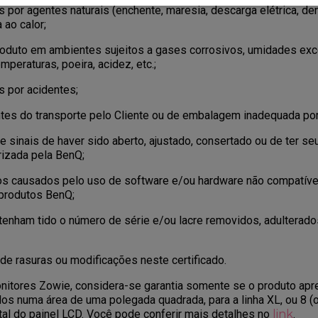
por agentes naturais (enchente, maresia, descarga elétrica, den
ao calor;
produto em ambientes sujeitos a gases corrosivos, umidades exc
mperaturas, poeira, acidez, etc.;
 por acidentes;
es do transporte pelo Cliente ou de embalagem inadequada por e
 sinais de haver sido aberto, ajustado, consertado ou de ter seu
rizada pela BenQ;
os causados pelo uso de software e/ou hardware não compatív
produtos BenQ;
tenham tido o número de série e/ou lacre removidos, adulterado
e rasuras ou modificações neste certificado.
itores Zowie, considera-se garantia somente se o produto apre
dos numa área de uma polegada quadrada, para a linha XL, ou 8 (o
tal do painel LCD. Você pode conferir mais detalhes no
link
.