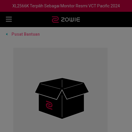
XL2566K Terpilih Sebagai Monitor Resmi VCT Pacific 2024
Pusat Bantuan