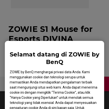
ZOWIE S1 Mouse for
Esports DIVINA
Edition Pink
Selamat datang di ZOWIE by
BenQ
ZOWIE by BenQ menghargai privasi data Anda. Kami
menggunakan cookie dan teknologi serupa untuk
memastikan Anda mendapatkan pengalaman terbaik
KONTAK KAMI
Video
saat mengunjungi situs web kami. Anda dapat menerima
cookie ini dengan mengklik “Terima Cookie”, atau klik
“Hanya Cookie yang Diperlukan” untuk menolak semua
1
Results
Default
teknologi yang tidak esensial. Anda dapat menyesuaikan
pengaturan cookie Anda di sini kapan saja. Untuk