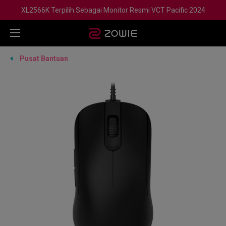
XL2566K Terpilih Sebagai Monitor Resmi VCT Pacific 2024
Pusat Bantuan