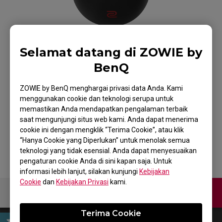
Selamat datang di ZOWIE by
BenQ
ZOWIE FK2-B Mouse
ZOWIE by BenQ menghargai privasi data Anda. Kami
menggunakan cookie dan teknologi serupa untuk
untuk Esports
memastikan Anda mendapatkan pengalaman terbaik
saat mengunjungi situs web kami. Anda dapat menerima
cookie ini dengan mengklik “Terima Cookie”, atau klik
Kembali ke Produk
“Hanya Cookie yang Diperlukan” untuk menolak semua
teknologi yang tidak esensial. Anda dapat menyesuaikan
pengaturan cookie Anda di sini kapan saja. Untuk
informasi lebih lanjut, silakan kunjungi
Kebijakan
Cookie
dan
Kebijakan Privasi
kami.
KONTAK KAMI
Terima Cookie