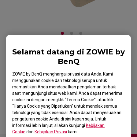
Selamat datang di ZOWIE by
ZOWIE Skatez-Type A
BenQ
Mouse Skatez /
ZOWIE by BenQ menghargai privasi data Anda. Kami
Mouse Feet untuk
menggunakan cookie dan teknologi serupa untuk
memastikan Anda mendapatkan pengalaman terbaik
Esports
saat mengunjungi situs web kami. Anda dapat menerima
cookie ini dengan mengklik “Terima Cookie”, atau klik
Kembali ke Produk
“Hanya Cookie yang Diperlukan” untuk menolak semua
teknologi yang tidak esensial. Anda dapat menyesuaikan
pengaturan cookie Anda di sini kapan saja. Untuk
informasi lebih lanjut, silakan kunjungi
Kebijakan
Cookie
dan
Kebijakan Privasi
kami.