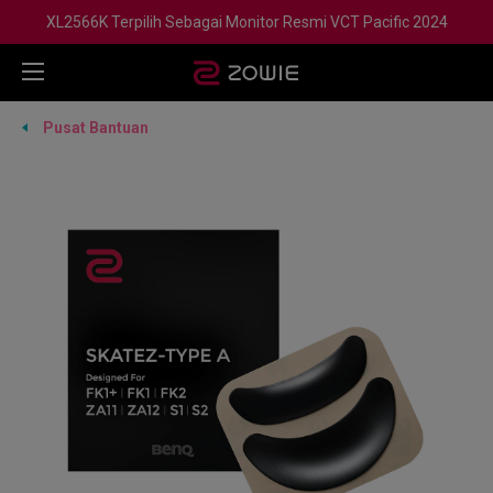
XL2566K Terpilih Sebagai Monitor Resmi VCT Pacific 2024
Pusat Bantuan