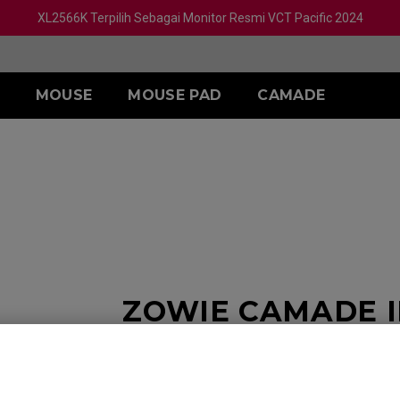
XL2566K Terpilih Sebagai Monitor Resmi VCT Pacific 2024
MOUSE
MOUSE PAD
CAMADE
A
SERI S
AKSESORIS
h)
L)
S1 White
SKATEZ
M)
S1 Divina Blue
S)
S1 Divina Pink
ZOWIE CAMADE II
Device untuk Esp
Kembali ke Produk