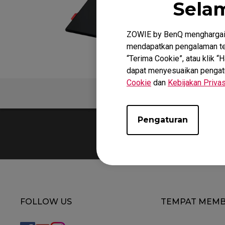
Sela
ZOWIE by BenQ menghargai 
mendapatkan pengalaman ter
“Terima Cookie”, atau klik 
dapat menyesuaikan pengatura
Cookie
dan
Kebijakan Privas
FAQ
V
Pengaturan
FOLLOW US
TEMPAT MEMB