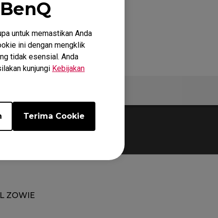
 BenQ
upa untuk memastikan Anda
okie ini dengan mengklik
ng tidak esensial. Anda
silakan kunjungi
Kebijakan
Spesifikasi
n
Terima Cookie
L ZOWIE