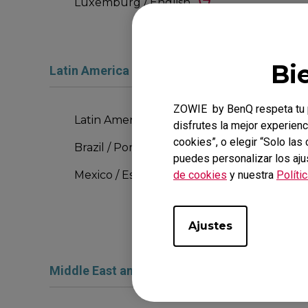
Luxemburg / English
Bi
Latin America and the Caribbean
ZOWIE by BenQ respeta tu p
Latin America Region / Español
disfrutes la mejor experienc
cookies”, o elegir “Solo la
Brazil / Português
puedes personalizar los aju
de cookies
y nuestra
Políti
Mexico / Español
Ajustes
Middle East and Africa