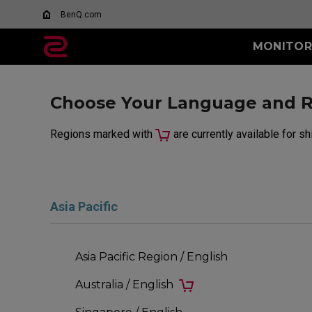
BenQ.com
MONITOR
TODOS LOS
SERIE XL-K
SERIE XL-X
Choose Your Language and 
MONITORES
Qué es DyAc?
144Hz
600Hz
XL Settings to Share
400Hz
Regions marked with
are currently available for s
280Hz
240Hz
Asia Pacific
Asia Pacific Region / English
Australia / English