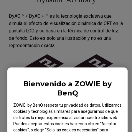
DyAC ™ / DyAC + ™ es la tecnología exclusiva que
simula el efecto de visualización dinámica de CRT en la
pantalla LCD y se basa en la técnica de control de luz
de fondo. Esto es solo una ilustración y no es una
representación exacta.
Bienvenido a ZOWIE by
BenQ
La luz de fondo se enciende y luego se apaga en un
ZOWIE by BenQ respeta tu privacidad de datos. Utilizamos
punto fijo. Esto ayuda a evitar imágenes residuales no
cookies y tecnologías similares para asegurarnos de que
deseadas ya que no hay luz residual de un punto fijo
disfrutes la mejor experiencia al visitar nuestro sitio web.
anterior. En otras palabras, no ve una imagen
Puedes aceptar estas cookies haciendo clic en “Aceptar
persistente (desenfoque de movimiento) porque no
cookies”, o elegir “Solo las cookies necesarias” para