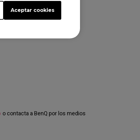
Aceptar cookies
o
o contacta a BenQ por los medios