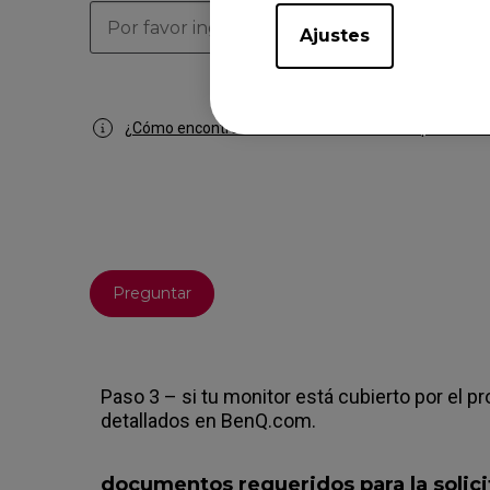
Ajustes
¿Cómo encontrar el número de serie de mi producto
Preguntar
Paso 3 – si tu monitor está cubierto por el pr
detallados en BenQ.com.
documentos requeridos para la solici