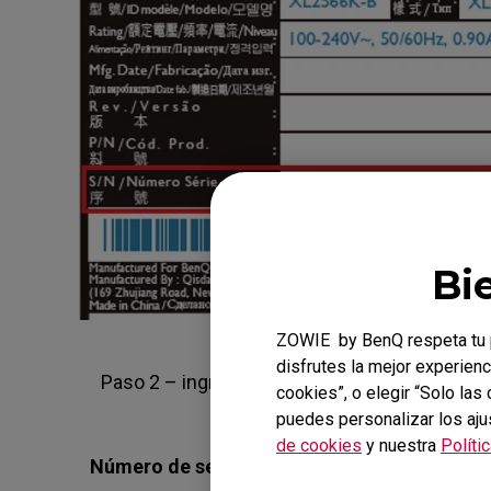
Bi
ZOWIE by BenQ respeta tu p
disfrutes la mejor experienc
Paso 2 – ingresa el número de serie de 13 díg
cookies”, o elegir “Solo la
puedes personalizar los aju
de cookies
y nuestra
Políti
Número de serie
*