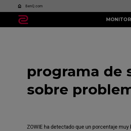
BenQ.com
MONITOR
TODOS LOS
SERIE XL-K
SERIE XL-X
MONITORES
Qué es DyAc?
144Hz
600Hz
XL Settings to Share
400Hz
280Hz
programa de 
240Hz
sobre problem
ZOWIE ha detectado que un porcentaje muy b