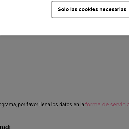
Solo las cookies necesarias
?
ograma, por favor llena los datos en la
forma de servici
tud: