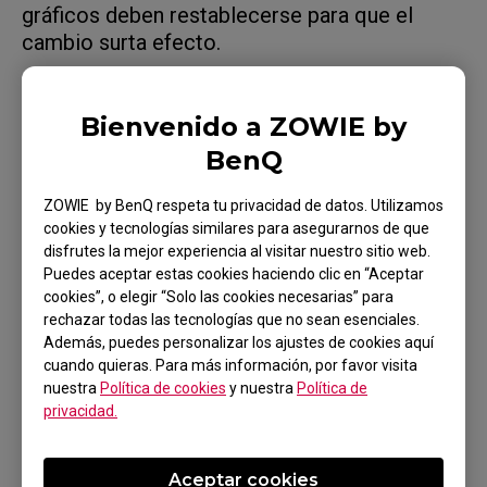
gráficos deben restablecerse para que el
cambio surta efecto.
Bienvenido a ZOWIE by
Modelos aplicables
BenQ
XL2546X+ (24.1"), XL2566X+ (24.1"), XL2586X+
ZOWIE by BenQ respeta tu privacidad de datos. Utilizamos
cookies y tecnologías similares para asegurarnos de que
(24.1")
disfrutes la mejor experiencia al visitar nuestro sitio web.
Puedes aceptar estas cookies haciendo clic en “Aceptar
cookies”, o elegir “Solo las cookies necesarias” para
rechazar todas las tecnologías que no sean esenciales.
Además, puedes personalizar los ajustes de cookies aquí
cuando quieras. Para más información, por favor visita
¿Te ha sido útil?
nuestra
Política de cookies
y nuestra
Política de
privacidad.
Sí
No
Aceptar cookies