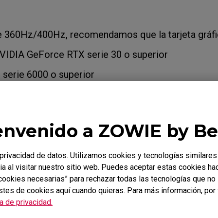
 360Hz/400Hz, recomendamos que la tarjeta gráfi
NVIDIA GeForce RTX serie 30 o superior
erie 6000 o superior
 540Hz/600Hz, recomendamos que la tarjeta gráfi
envenido a ZOWIE by B
NVIDIA GeForce RTX serie 40 o superior
erie 7000 o superior
rivacidad de datos. Utilizamos cookies y tecnologías similares
ia al visitar nuestro sitio web. Puedes aceptar estas cookies ha
s cookies necesarias” para rechazar todas las tecnologías que n
stes de cookies aquí cuando quieras. Para más información, por 
uier duda sobre la compatibilidad y capacidad de t
ca de privacidad.
u tarjeta gráfica.