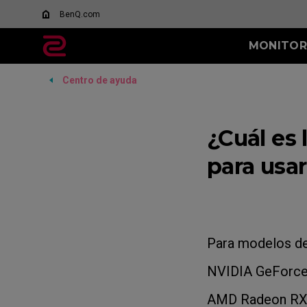
BenQ.com
MONITOR
Centro de ayuda
TODOS LOS
SERIE XL-K
SERIE XL-X
MONITORES
Qué es DyAc?
144Hz
600Hz
XL Settings to Share
¿Cuál es 
400Hz
280Hz
para usa
240Hz
Para modelos de
NVIDIA GeForce
AMD Radeon RX 