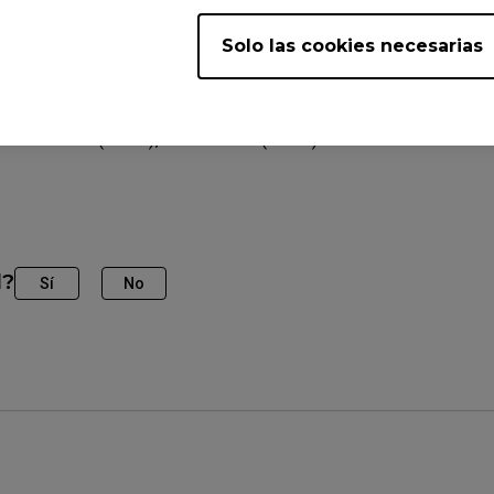
Solo las cookies necesarias
plicables
 XL2566X+ (24.1"), XL2586X+ (24.1")
l?
Sí
No