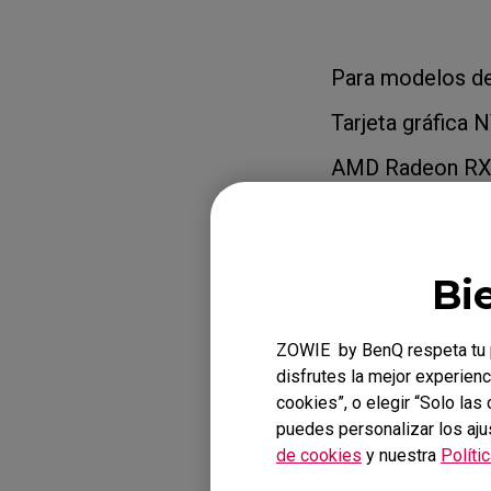
Para modelos de
Tarjeta gráfica 
AMD Radeon RX s
Para modelos de
Bi
Tarjeta gráfica 
AMD Radeon RX s
ZOWIE by BenQ respeta tu p
disfrutes la mejor experienc
cookies”, o elegir “Solo la
puedes personalizar los aju
Nota: para cualq
de cookies
y nuestra
Políti
al fabricante de t