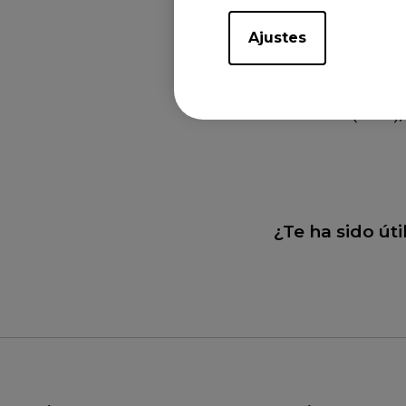
Ajustes
Modelos a
XL2546X+ (24.1"),
¿Te ha sido úti