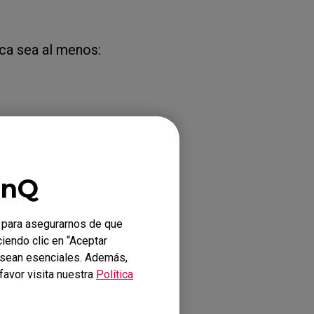
ca sea al menos:
ca sea al menos:
enQ
 para asegurarnos de que
ciendo clic en “Aceptar
o sean esenciales. Además,
favor visita nuestra
Política
u GPU, contacta